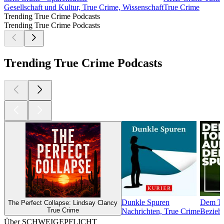
Gesellschaft und Kultur, True Crime, Wissenschaft
True Crime
Trending True Crime Podcasts
Trending True Crime Podcasts
Trending True Crime Podcasts
Dunkle Spuren
Dem Tod
The Perfect Collapse: Lindsay Clancy
True Crime
Nachrichten, True Crime
Beziehu
Über SCHWEIGEPFLICHT