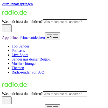
Zum Inhalt springen
Was möchtest du anhören?
App öffnen
Prime entdecken
Top Sender
Podcasts
Live Sport
Sender aus deiner Region
Musikrichtungen
Themen
Radiosender von A-Z
Was möchtest du anhören?