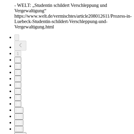
- WELT: „Studentin schildert Verschleppung und
Vergewaltigung“
https://www.welt.de/vermischtes/article208012611/Prozess-in-
Luebeck-Studentin-schildert-Verschleppung-und-
Vergewaltigung.html
1
2
3
4
5
6
7
8
9
10
11
12
13