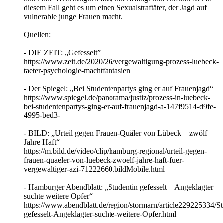
diesem Fall geht es um einen Sexualstraftäter, der Jagd auf
vulnerable junge Frauen macht.
Quellen:
- DIE ZEIT: „Gefesselt”
https://www.zeit.de/2020/26/vergewaltigung-prozess-luebeck-
taeter-psychologie-machtfantasien
- Der Spiegel: „Bei Studentenpartys ging er auf Frauenjagd“
https://www.spiegel.de/panorama/justiz/prozess-in-luebeck-
bei-studentenpartys-ging-er-auf-frauenjagd-a-147f9514-d9fe-
4995-bed3-
- BILD: „Urteil gegen Frauen-Quäler von Lübeck – zwölf
Jahre Haft“
https://m.bild.de/video/clip/hamburg-regional/urteil-gegen-
frauen-quaeler-von-luebeck-zwoelf-jahre-haft-fuer-
vergewaltiger-azi-71222660.bildMobile.html
- Hamburger Abendblatt: „Studentin gefesselt – Angeklagter
suchte weitere Opfer“
https://www.abendblatt.de/region/stormarn/article229225334/St
gefesselt-Angeklagter-suchte-weitere-Opfer.html