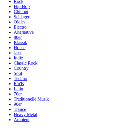
Rock
Hip Hop
Chillout
Schlager
Oldies
Electro
Alternative
80er
Klassik
House
Jazz
Indie
Classic Rock
Country
Soul
Techno
R'n'B
Latin
70er
Traditionelle Musik
90er
Trance
Heavy Metal
Ambient