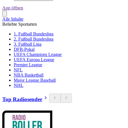
App öffnen
Alle Inhalte
Beliebte Sportarten
1. Fußball Bundesliga
2. Fußball Bundesliga
3. Fußball Liga
DFB-Pokal
UEFA Champions League
UEFA Europa League
Premier League
NFL
NBA Basketball
Major League Baseball
NHL
Top Radiosender