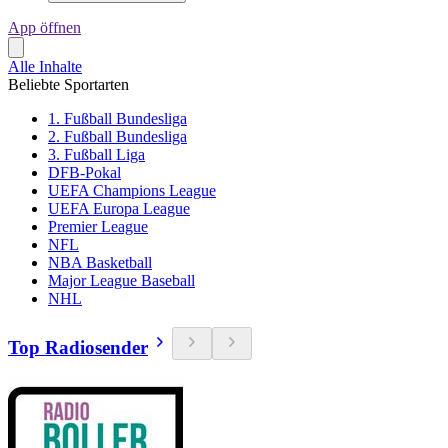
App öffnen
Alle Inhalte
Beliebte Sportarten
1. Fußball Bundesliga
2. Fußball Bundesliga
3. Fußball Liga
DFB-Pokal
UEFA Champions League
UEFA Europa League
Premier League
NFL
NBA Basketball
Major League Baseball
NHL
Top Radiosender