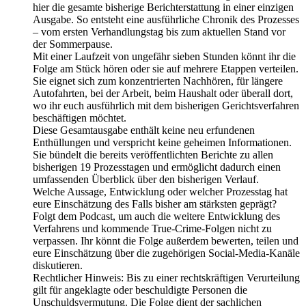
hier die gesamte bisherige Berichterstattung in einer einzigen
Ausgabe. So entsteht eine ausführliche Chronik des Prozesses
– vom ersten Verhandlungstag bis zum aktuellen Stand vor
der Sommerpause.
Mit einer Laufzeit von ungefähr sieben Stunden könnt ihr die
Folge am Stück hören oder sie auf mehrere Etappen verteilen.
Sie eignet sich zum konzentrierten Nachhören, für längere
Autofahrten, bei der Arbeit, beim Haushalt oder überall dort,
wo ihr euch ausführlich mit dem bisherigen Gerichtsverfahren
beschäftigen möchtet.
Diese Gesamtausgabe enthält keine neu erfundenen
Enthüllungen und verspricht keine geheimen Informationen.
Sie bündelt die bereits veröffentlichten Berichte zu allen
bisherigen 19 Prozesstagen und ermöglicht dadurch einen
umfassenden Überblick über den bisherigen Verlauf.
Welche Aussage, Entwicklung oder welcher Prozesstag hat
eure Einschätzung des Falls bisher am stärksten geprägt?
Folgt dem Podcast, um auch die weitere Entwicklung des
Verfahrens und kommende True-Crime-Folgen nicht zu
verpassen. Ihr könnt die Folge außerdem bewerten, teilen und
eure Einschätzung über die zugehörigen Social-Media-Kanäle
diskutieren.
Rechtlicher Hinweis: Bis zu einer rechtskräftigen Verurteilung
gilt für angeklagte oder beschuldigte Personen die
Unschuldsvermutung. Die Folge dient der sachlichen