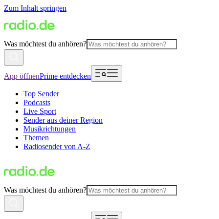
Zum Inhalt springen
Was möchtest du anhören?
App öffnen
Prime entdecken
Top Sender
Podcasts
Live Sport
Sender aus deiner Region
Musikrichtungen
Themen
Radiosender von A-Z
Was möchtest du anhören?