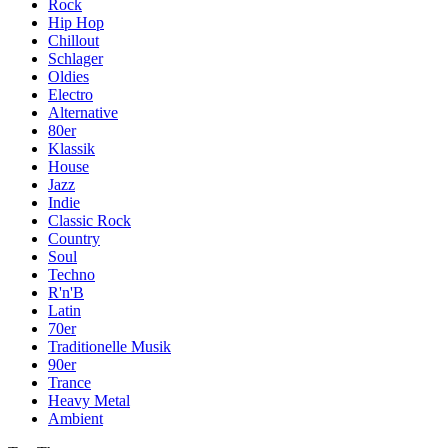
Rock
Hip Hop
Chillout
Schlager
Oldies
Electro
Alternative
80er
Klassik
House
Jazz
Indie
Classic Rock
Country
Soul
Techno
R'n'B
Latin
70er
Traditionelle Musik
90er
Trance
Heavy Metal
Ambient