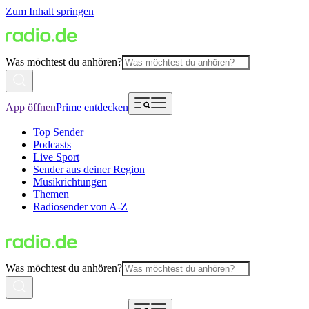
Zum Inhalt springen
Was möchtest du anhören?
App öffnen
Prime entdecken
Top Sender
Podcasts
Live Sport
Sender aus deiner Region
Musikrichtungen
Themen
Radiosender von A-Z
Was möchtest du anhören?