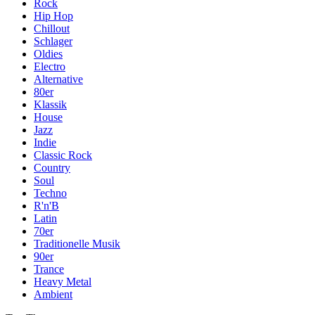
Rock
Hip Hop
Chillout
Schlager
Oldies
Electro
Alternative
80er
Klassik
House
Jazz
Indie
Classic Rock
Country
Soul
Techno
R'n'B
Latin
70er
Traditionelle Musik
90er
Trance
Heavy Metal
Ambient