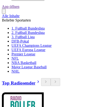
App öffnen
Alle Inhalte
Beliebte Sportarten
1. Fußball Bundesliga
2. Fußball Bundesliga
3. Fußball Liga
DFB-Pokal
UEFA Champions League
UEFA Europa League
Premier League
NFL
NBA Basketball
Major League Baseball
NHL
Top Radiosender