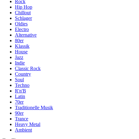
Rock
Hip Hop
Chillout
Schlager
Oldies
Electro
Alternative
80er
Klassik
House
Jazz
Indie
Classic Rock
Country
Soul
Techno
R'n'B
Latin
70er
Traditionelle Musik
90er
Trance
Heavy Metal
Ambient