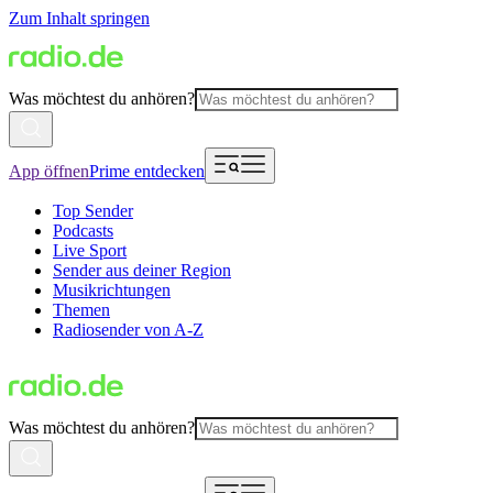
Zum Inhalt springen
Was möchtest du anhören?
App öffnen
Prime entdecken
Top Sender
Podcasts
Live Sport
Sender aus deiner Region
Musikrichtungen
Themen
Radiosender von A-Z
Was möchtest du anhören?