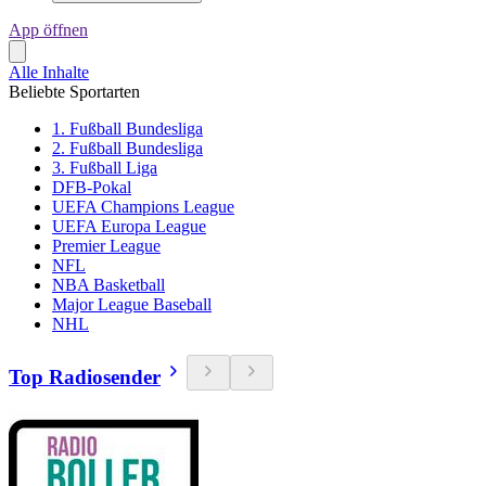
App öffnen
Alle Inhalte
Beliebte Sportarten
1. Fußball Bundesliga
2. Fußball Bundesliga
3. Fußball Liga
DFB-Pokal
UEFA Champions League
UEFA Europa League
Premier League
NFL
NBA Basketball
Major League Baseball
NHL
Top Radiosender