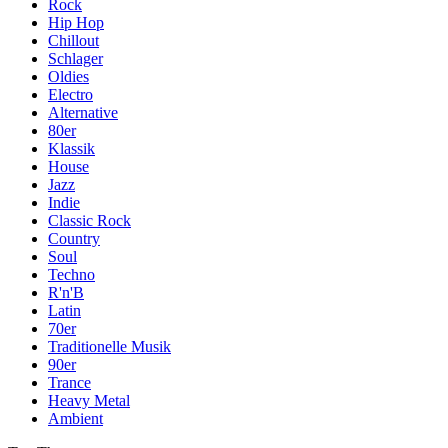
Rock
Hip Hop
Chillout
Schlager
Oldies
Electro
Alternative
80er
Klassik
House
Jazz
Indie
Classic Rock
Country
Soul
Techno
R'n'B
Latin
70er
Traditionelle Musik
90er
Trance
Heavy Metal
Ambient