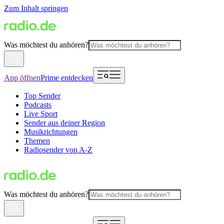
Zum Inhalt springen
Was möchtest du anhören?
App öffnen
Prime entdecken
Top Sender
Podcasts
Live Sport
Sender aus deiner Region
Musikrichtungen
Themen
Radiosender von A-Z
Was möchtest du anhören?