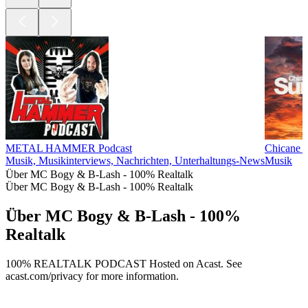
METAL HAMMER Podcast
Chicane P
Musik, Musikinterviews, Nachrichten, Unterhaltungs-News
Musik
Über MC Bogy & B-Lash - 100% Realtalk
Über MC Bogy & B-Lash - 100% Realtalk
Über MC Bogy & B-Lash - 100%
Realtalk
100% REALTALK PODCAST Hosted on Acast. See
acast.com/privacy for more information.
Podcast-Website