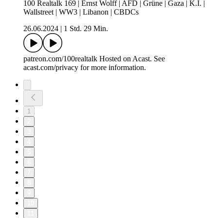
100 Realtalk 169 | Ernst Wolff | AFD | Grüne | Gaza | K.I. |
Wallstreet | WW3 | Libanon | CBDCs
26.06.2024
|
1 Std. 29 Min.
patreon.com/100realtalk Hosted on Acast. See
acast.com/privacy for more information.
1
2
3
4
5
6
7
8
9
10
11