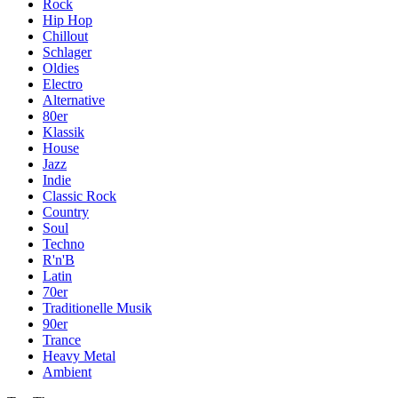
Rock
Hip Hop
Chillout
Schlager
Oldies
Electro
Alternative
80er
Klassik
House
Jazz
Indie
Classic Rock
Country
Soul
Techno
R'n'B
Latin
70er
Traditionelle Musik
90er
Trance
Heavy Metal
Ambient