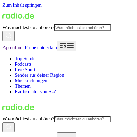
Zum Inhalt springen
Was möchtest du anhören?
App öffnen
Prime entdecken
Top Sender
Podcasts
Live Sport
Sender aus deiner Region
Musikrichtungen
Themen
Radiosender von A-Z
Was möchtest du anhören?