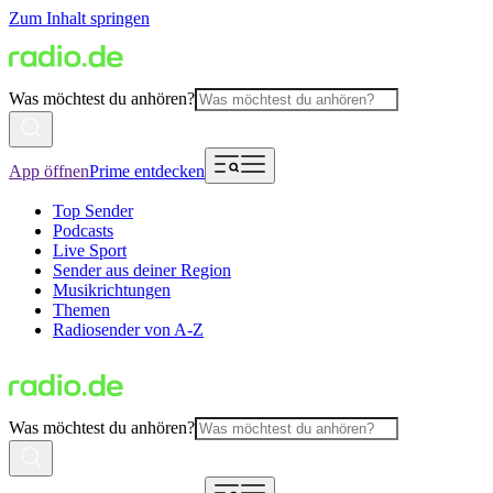
Zum Inhalt springen
Was möchtest du anhören?
App öffnen
Prime entdecken
Top Sender
Podcasts
Live Sport
Sender aus deiner Region
Musikrichtungen
Themen
Radiosender von A-Z
Was möchtest du anhören?