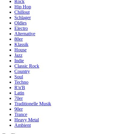
Rock
Hip Hop
Chillout
Schlager
Oldies
Electro
Alternative
80er
Klassik
House
Jazz
Indie
Classic Rock
Country
Soul
Techno
R'n'B
Latin
70er
Traditionelle Musik
90er
Trance
Heavy Metal
Ambient