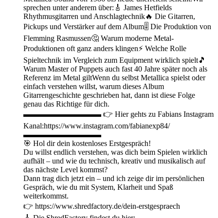
sprechen unter anderem über:🎸 James Hetfields
Rhythmusgitarren und Anschlagtechnik🔥 Die Gitarren,
Pickups und Verstärker auf dem Album🎚️ Die Produktion von
Flemming Rasmussen🤔 Warum moderne Metal-
Produktionen oft ganz anders klingen⚡ Welche Rolle
Spieltechnik im Vergleich zum Equipment wirklich spielt🎵
Warum Master of Puppets auch fast 40 Jahre später noch als
Referenz im Metal giltWenn du selbst Metallica spielst oder
einfach verstehen willst, warum dieses Album
Gitarrengeschichte geschrieben hat, dann ist diese Folge
genau das Richtige für dich.
▬▬▬▬▬▬▬▬▬▬ 👉 Hier gehts zu Fabians Instagram
Kanal:https://www.instagram.com/fabianexp84/
▬▬▬▬▬▬▬▬▬▬
🎯 Hol dir dein kostenloses Erstgespräch!
Du willst endlich verstehen, was dich beim Spielen wirklich
aufhält – und wie du technisch, kreativ und musikalisch auf
das nächste Level kommst?
Dann trag dich jetzt ein – und ich zeige dir im persönlichen
Gespräch, wie du mit System, Klarheit und Spaß
weiterkommst.
👉 https://www.shredfactory.de/dein-erstgespraech
🎸 Die ShredFactory findest du hier: