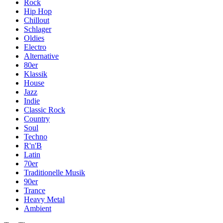
Rock
Hip Hop
Chillout
Schlager
Oldies
Electro
Alternative
80er
Klassik
House
Jazz
Indie
Classic Rock
Country
Soul
Techno
R'n'B
Latin
70er
Traditionelle Musik
90er
Trance
Heavy Metal
Ambient