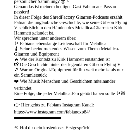
persönlicher Sammlung? 🤯🎸
Genau das ist meinem heutigen Gast Fabian aus Passau
passiert!
In dieser Folge des ShredFactory Gitarren-Podcasts erzählt
Fabian die unglaubliche Geschichte, wie seine Gibson Flying
V schließlich in den Händen des Metallica-Gitarristen Kirk
Hammett gelandet ist.
Wir sprechen unter anderem über:
🤘 Fabians lebenslange Leidenschaft für Metallica
🎸 Seine beeindruckendes Wissen zum Thema Metallica-
Gitarren und Equipment
🔥 Wie der Kontakt zu Kirk Hammett entstanden ist
📸 Die Geschichte hinter der legendären Gibson Flying V
🎵 Warum Original-Equipment für ihn weit mehr ist als nur
ein Sammlerstück
❤️ Wie Musik Menschen und Geschichten miteinander
verbindet
Eine Folge, die jeder Metallica-Fan gehört haben sollte 🤘🏼
▬▬▬▬▬▬▬▬▬▬
👉 Hier gehts zu Fabians Instagram Kanal:
https://www.instagram.com/fabianexp84/
▬▬▬▬▬▬▬▬▬▬
🎯 Hol dir dein kostenloses Erstgespräch!