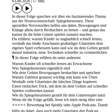
03.08.2026
|
17 Min.
In dieser Folge sprechen wir über ein faszinierendes Thema
aus der Neurowissenschaft: Spiegelneuronen. Diese
speziellen Nervenzellen helfen uns dabei, Bewegungen und
Klänge allein durch Beobachten zu lernen – und genau das
kannst du dir beim Gitarre spielen zunutze machen.
Du erfährst, warum Kinder so unglaublich schnell lernen,
weshalb das bloße Anschauen großartiger Gitarristen dein
eigenes Spiel verbessern kann und wie du dein Gehirn gezielt
darauf trainierst, neue Techniken schneller zu verinnerlichen.
🎙️ In dieser Folge erfährst du unter anderem:
Warum Kinder oft schneller lernen als Erwachsene
Was Spiegelneuronen eigentlich sind
Wie dein Gehirn Bewegungen beobachtet und speichert
Warum Zuhören genauso wichtig sein kann wie Üben
Weshalb viele Gitarristen die falschen Dinge kopieren
Einen einfachen Trick, mit dem du dein Gehirn auf schnelles
Spielen vorbereiten kannst
Wie du Spiegelneuronen gezielt für dein Gitarrenspiel nutzt
Wenn dir die Folge gefällt, freue ich mich riesig über eine
⭐⭐⭐⭐⭐ Bewertung bei Spotify oder Apple Podcasts. Damit
hilfst du dabei, dass noch mehr Gitarristen den Podcast