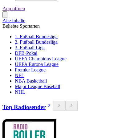
App öffnen
Alle Inhalte
Beliebte Sportarten
1. Fußball Bundesliga
2. Fußball Bundesliga
3. Fußball Liga
DFB-Pokal
UEFA Champions League
UEFA Europa League
Premier League
NFL
NBA Basketball
Major League Baseball
NHL
Top Radiosender