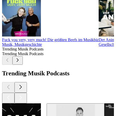
Fuck you very, very much! Die größten Beefs im Musikbiz
Der Animu
Musik, Musikgeschichte
Gesellscha
Trending Musik Podcasts
Trending Musik Podcasts
Trending Musik Podcasts