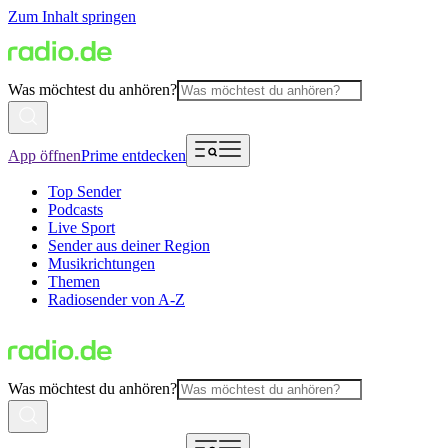
Zum Inhalt springen
Was möchtest du anhören?
App öffnen
Prime entdecken
Top Sender
Podcasts
Live Sport
Sender aus deiner Region
Musikrichtungen
Themen
Radiosender von A-Z
Was möchtest du anhören?