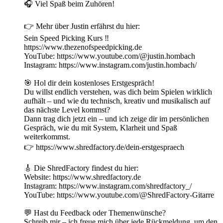
🎧 Viel Spaß beim Zuhören!
👉 Mehr über Justin erfährst du hier:
Sein Speed Picking Kurs ‼️
https://www.thezenofspeedpicking.de
YouTube: https://www.youtube.com/@justin.hombach
Instagram: https://www.instagram.com/justin.hombach/
🎯 Hol dir dein kostenloses Erstgespräch!
Du willst endlich verstehen, was dich beim Spielen wirklich
aufhält – und wie du technisch, kreativ und musikalisch auf
das nächste Level kommst?
Dann trag dich jetzt ein – und ich zeige dir im persönlichen
Gespräch, wie du mit System, Klarheit und Spaß
weiterkommst.
👉 ⁠https://www.shredfactory.de/dein-erstgespraech⁠
🎸 Die ShredFactory findest du hier:
Website: ⁠https://www.shredfactory.de⁠
Instagram: ⁠https://www.instagram.com/shredfactory_/⁠
YouTube: ⁠https://www.youtube.com/@ShredFactory-Gitarre⁠
💬 Hast du Feedback oder Themenwünsche?
Schreib mir – ich freue mich über jede Rückmeldung, um den