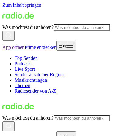
Zum Inhalt springen
Was möchtest du anhören?
App öffnen
Prime entdecken
Top Sender
Podcasts
Live Sport
Sender aus deiner Region
Musikrichtungen
Themen
Radiosender von A-Z
Was möchtest du anhören?