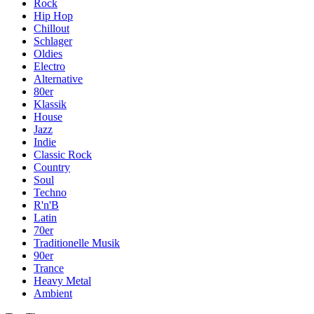
Rock
Hip Hop
Chillout
Schlager
Oldies
Electro
Alternative
80er
Klassik
House
Jazz
Indie
Classic Rock
Country
Soul
Techno
R'n'B
Latin
70er
Traditionelle Musik
90er
Trance
Heavy Metal
Ambient