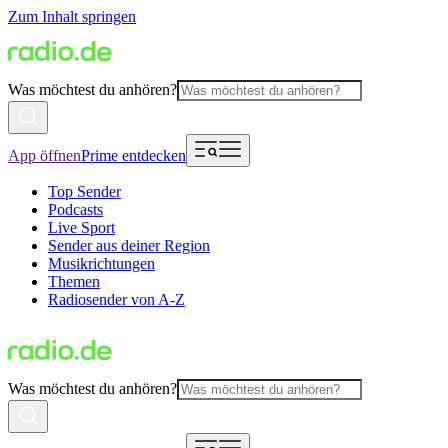
Zum Inhalt springen
Was möchtest du anhören?
App öffnen
Prime entdecken
Top Sender
Podcasts
Live Sport
Sender aus deiner Region
Musikrichtungen
Themen
Radiosender von A-Z
Was möchtest du anhören?