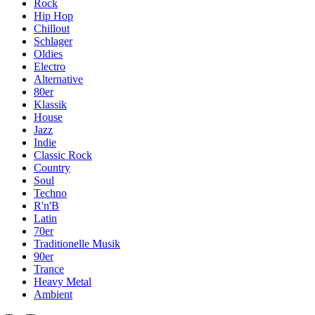
Rock
Hip Hop
Chillout
Schlager
Oldies
Electro
Alternative
80er
Klassik
House
Jazz
Indie
Classic Rock
Country
Soul
Techno
R'n'B
Latin
70er
Traditionelle Musik
90er
Trance
Heavy Metal
Ambient