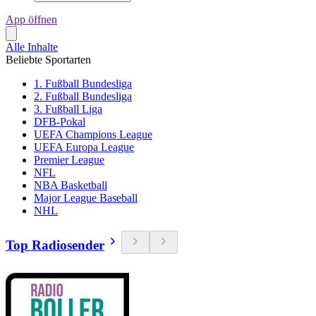
App öffnen
Alle Inhalte
Beliebte Sportarten
1. Fußball Bundesliga
2. Fußball Bundesliga
3. Fußball Liga
DFB-Pokal
UEFA Champions League
UEFA Europa League
Premier League
NFL
NBA Basketball
Major League Baseball
NHL
Top Radiosender