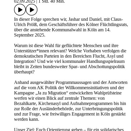
02.09.2025
|
1 Std. 40 Min.
In dieser Folge sprechen wir, Jashar und Daniel, mit Claus-
Ulrich Prölß, dem Geschäftsführer des Kölner Flüchtlingsrats,
über die anstehende Kommunalwahl in Köln am 14.
September 2025.
Warum ist diese Wahl für geflüchtete Menschen und ihre
Unterstützer*innen relevant? Welche Vorhaben verfolgen die
demokratischen Parteien in den Bereichen Flucht, Asyl und
Integration? Und wie viel kommunaler Handlungsspielraum
bleibt in Zeiten bundesweiter Spar- und Abschottungspolitik
überhaupt?
Anhand ausgewählter Programmaussagen und der Antworten
auf die vom AK Politik der Willkommensinitiativen und der
Kampagne „Ja zu Migration“ entwickelten Wahlprüfsteine
werfen wir einen Blick auf zentrale Themen: von
Bezahlkarte, Kirchenasyl und Aufnahmeprogrammen bis hin
zur Rolle der Ausländerbehörde, zur Unterbringungspolitik
und zur Frage, wie freiwilliges Engagement in Köln gestärkt
werden kann.
Unser Ziel: Euch Orientierung geben – für ein solidarisches