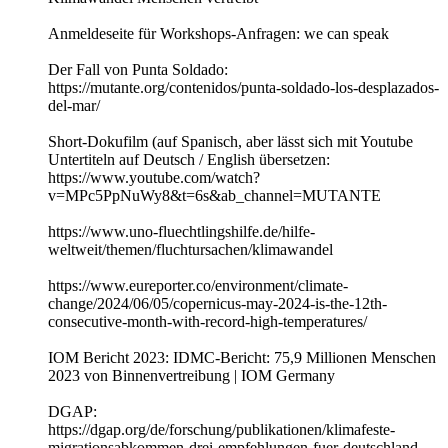
Anmeldeseite für Workshops-Anfragen: we can speak
Der Fall von Punta Soldado:
https://mutante.org/contenidos/punta-soldado-los-desplazados-
del-mar/
Short-Dokufilm (auf Spanisch, aber lässt sich mit Youtube
Untertiteln auf Deutsch / English übersetzen:
https://www.youtube.com/watch?
v=MPc5PpNuWy8&t=6s&ab_channel=MUTANTE
https://www.uno-fluechtlingshilfe.de/hilfe-
weltweit/themen/fluchtursachen/klimawandel
https://www.eureporter.co/environment/climate-
change/2024/06/05/copernicus-may-2024-is-the-12th-
consecutive-month-with-record-high-temperatures/
IOM Bericht 2023: IDMC-Bericht: 75,9 Millionen Menschen
2023 von Binnenvertreibung | IOM Germany
DGAP:
https://dgap.org/de/forschung/publikationen/klimafeste-
migrationsabkommen-drei-empfehlungen-fuer-deutschland