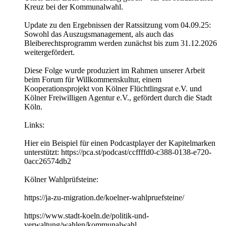
Kreuz bei der Kommunalwahl.
Update zu den Ergebnissen der Ratssitzung vom 04.09.25:
Sowohl das Auszugsmanagement, als auch das
Bleiberechtsprogramm werden zunächst bis zum 31.12.2026
weitergefördert.
Diese Folge wurde produziert im Rahmen unserer Arbeit
beim Forum für Willkommenskultur, einem
Kooperationsprojekt von Kölner Flüchtlingsrat e.V. und
Kölner Freiwilligen Agentur e.V., gefördert durch die Stadt
Köln.
Links:
Hier ein Beispiel für einen Podcastplayer der Kapitelmarken
unterstützt: https://pca.st/podcast/ccffffd0-c388-0138-e720-
0acc26574db2
Kölner Wahlprüfsteine:
https://ja-zu-migration.de/koelner-wahlpruefsteine/
https://www.stadt-koeln.de/politik-und-
verwaltung/wahlen/kommunalwahl