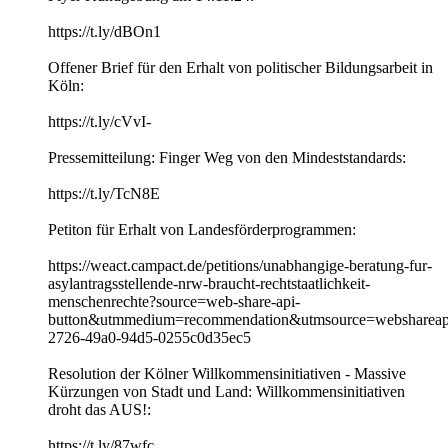
https://t.ly/dBOn1
Offener Brief für den Erhalt von politischer Bildungsarbeit in
Köln:
https://t.ly/cVvI-
Pressemitteilung: Finger Weg von den Mindeststandards:
https://t.ly/TcN8E
Petiton für Erhalt von Landesförderprogrammen:
https://weact.campact.de/petitions/unabhangige-beratung-fur-
asylantragsstellende-nrw-braucht-rechtstaatlichkeit-
menschenrechte?source=web-share-api-
button&utmmedium=recommendation&utmsource=webshareap
2726-49a0-94d5-0255c0d35ec5
Resolution der Kölner Willkommensinitiativen - Massive
Kürzungen von Stadt und Land: Willkommensinitiativen
droht das AUS!:
https://t.ly/87wfc