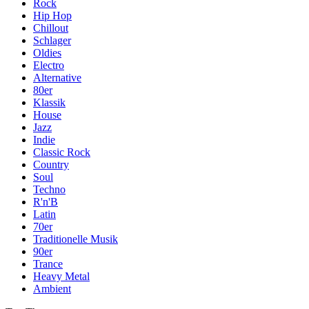
Rock
Hip Hop
Chillout
Schlager
Oldies
Electro
Alternative
80er
Klassik
House
Jazz
Indie
Classic Rock
Country
Soul
Techno
R'n'B
Latin
70er
Traditionelle Musik
90er
Trance
Heavy Metal
Ambient