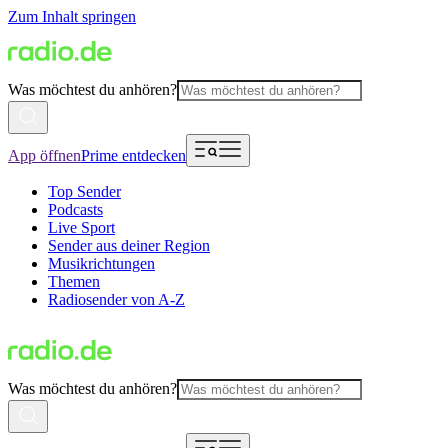
Zum Inhalt springen
Was möchtest du anhören?
App öffnen
Prime entdecken
Top Sender
Podcasts
Live Sport
Sender aus deiner Region
Musikrichtungen
Themen
Radiosender von A-Z
Was möchtest du anhören?