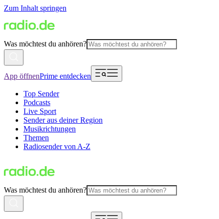
Zum Inhalt springen
Was möchtest du anhören?
App öffnen
Prime entdecken
Top Sender
Podcasts
Live Sport
Sender aus deiner Region
Musikrichtungen
Themen
Radiosender von A-Z
Was möchtest du anhören?