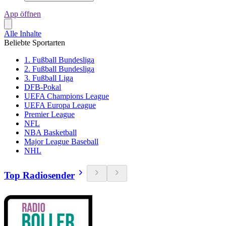
App öffnen
Alle Inhalte
Beliebte Sportarten
1. Fußball Bundesliga
2. Fußball Bundesliga
3. Fußball Liga
DFB-Pokal
UEFA Champions League
UEFA Europa League
Premier League
NFL
NBA Basketball
Major League Baseball
NHL
Top Radiosender