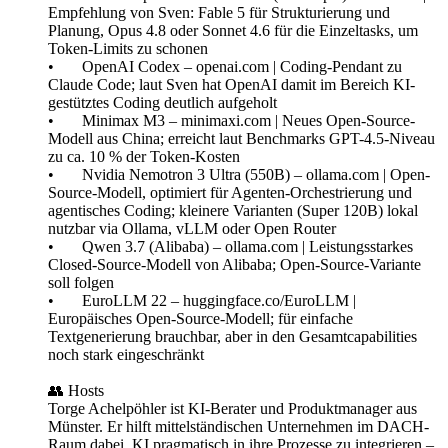
Empfehlung von Sven: Fable 5 für Strukturierung und
Planung, Opus 4.8 oder Sonnet 4.6 für die Einzeltasks, um
Token-Limits zu schonen
• OpenAI Codex – openai.com | Coding-Pendant zu
Claude Code; laut Sven hat OpenAI damit im Bereich KI-
gestütztes Coding deutlich aufgeholt
• Minimax M3 – minimaxi.com | Neues Open-Source-
Modell aus China; erreicht laut Benchmarks GPT-4.5-Niveau
zu ca. 10 % der Token-Kosten
• Nvidia Nemotron 3 Ultra (550B) – ollama.com | Open-
Source-Modell, optimiert für Agenten-Orchestrierung und
agentisches Coding; kleinere Varianten (Super 120B) lokal
nutzbar via Ollama, vLLM oder Open Router
• Qwen 3.7 (Alibaba) – ollama.com | Leistungsstarkes
Closed-Source-Modell von Alibaba; Open-Source-Variante
soll folgen
• EuroLLM 22 – huggingface.co/EuroLLM |
Europäisches Open-Source-Modell; für einfache
Textgenerierung brauchbar, aber in den Gesamtcapabilities
noch stark eingeschränkt
👥 Hosts
Torge Achelpöhler ist KI-Berater und Produktmanager aus
Münster. Er hilft mittelständischen Unternehmen im DACH-
Raum dabei, KI pragmatisch in ihre Prozesse zu integrieren –