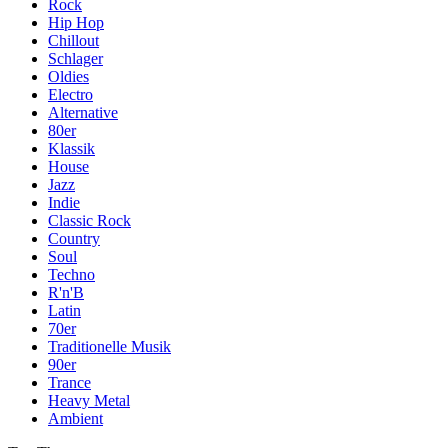
Rock
Hip Hop
Chillout
Schlager
Oldies
Electro
Alternative
80er
Klassik
House
Jazz
Indie
Classic Rock
Country
Soul
Techno
R'n'B
Latin
70er
Traditionelle Musik
90er
Trance
Heavy Metal
Ambient