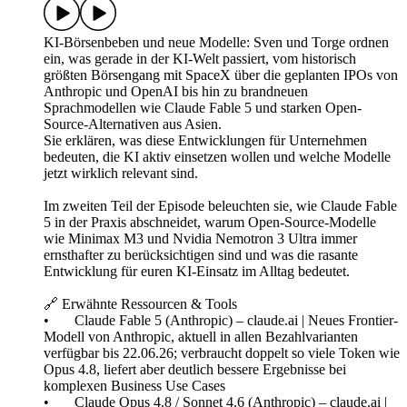
KI-Börsenbeben und neue Modelle: Sven und Torge ordnen
ein, was gerade in der KI-Welt passiert, vom historisch
größten Börsengang mit SpaceX über die geplanten IPOs von
Anthropic und OpenAI bis hin zu brandneuen
Sprachmodellen wie Claude Fable 5 und starken Open-
Source-Alternativen aus Asien.
Sie erklären, was diese Entwicklungen für Unternehmen
bedeuten, die KI aktiv einsetzen wollen und welche Modelle
jetzt wirklich relevant sind.
Im zweiten Teil der Episode beleuchten sie, wie Claude Fable
5 in der Praxis abschneidet, warum Open-Source-Modelle
wie Minimax M3 und Nvidia Nemotron 3 Ultra immer
ernsthafter zu berücksichtigen sind und was die rasante
Entwicklung für euren KI-Einsatz im Alltag bedeutet.
🔗 Erwähnte Ressourcen & Tools
• Claude Fable 5 (Anthropic) – claude.ai | Neues Frontier-
Modell von Anthropic, aktuell in allen Bezahlvarianten
verfügbar bis 22.06.26; verbraucht doppelt so viele Token wie
Opus 4.8, liefert aber deutlich bessere Ergebnisse bei
komplexen Business Use Cases
• Claude Opus 4.8 / Sonnet 4.6 (Anthropic) – claude.ai |