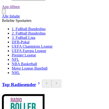
App öffnen
Alle Inhalte
Beliebte Sportarten
1. Fußball Bundesliga
2. Fußball Bundesliga
3. Fußball Liga
DFB-Pokal
UEFA Champions League
UEFA Europa League
Premier League
NFL
NBA Basketball
Major League Baseball
NHL
Top Radiosender