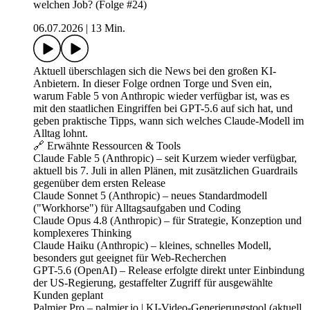
welchen Job? (Folge #24)
06.07.2026
|
13 Min.
Aktuell überschlagen sich die News bei den großen KI-
Anbietern. In dieser Folge ordnen Torge und Sven ein,
warum Fable 5 von Anthropic wieder verfügbar ist, was es
mit den staatlichen Eingriffen bei GPT-5.6 auf sich hat, und
geben praktische Tipps, wann sich welches Claude-Modell im
Alltag lohnt.
🔗 Erwähnte Ressourcen & Tools
Claude Fable 5 (Anthropic) – seit Kurzem wieder verfügbar,
aktuell bis 7. Juli in allen Plänen, mit zusätzlichen Guardrails
gegenüber dem ersten Release
Claude Sonnet 5 (Anthropic) – neues Standardmodell
("Workhorse") für Alltagsaufgaben und Coding
Claude Opus 4.8 (Anthropic) – für Strategie, Konzeption und
komplexeres Thinking
Claude Haiku (Anthropic) – kleines, schnelles Modell,
besonders gut geeignet für Web-Recherchen
GPT-5.6 (OpenAI) – Release erfolgte direkt unter Einbindung
der US-Regierung, gestaffelter Zugriff für ausgewählte
Kunden geplant
Palmier Pro – palmier.io | KI-Video-Generierungstool (aktuell