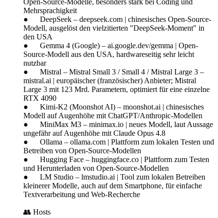
Open-Source-Modelle, besonders stark bei Coding und
Mehrsprachigkeit
● DeepSeek – deepseek.com | chinesisches Open-Source-
Modell, ausgelöst den vielzitierten "DeepSeek-Moment" in
den USA
● Gemma 4 (Google) – ai.google.dev/gemma | Open-
Source-Modell aus den USA, hardwareseitig sehr leicht
nutzbar
● Mistral – Mistral Small 3 / Small 4 / Mistral Large 3 –
mistral.ai | europäischer (französischer) Anbieter; Mistral
Large 3 mit 123 Mrd. Parametern, optimiert für eine einzelne
RTX 4090
● Kimi-K2 (Moonshot AI) – moonshot.ai | chinesisches
Modell auf Augenhöhe mit ChatGPT/Anthropic-Modellen
● MiniMax M3 – minimax.io | neues Modell, laut Aussage
ungefähr auf Augenhöhe mit Claude Opus 4.8
● Ollama – ollama.com | Plattform zum lokalen Testen und
Betreiben von Open-Source-Modellen
● Hugging Face – huggingface.co | Plattform zum Testen
und Herunterladen von Open-Source-Modellen
● LM Studio – lmstudio.ai | Tool zum lokalen Betreiben
kleinerer Modelle, auch auf dem Smartphone, für einfache
Textverarbeitung und Web-Recherche
👥 Hosts