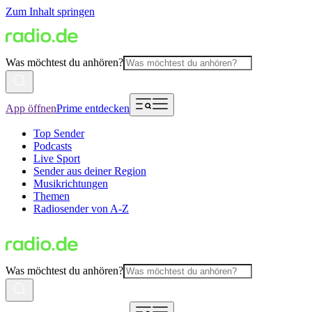
Zum Inhalt springen
Was möchtest du anhören?
App öffnen
Prime entdecken
Top Sender
Podcasts
Live Sport
Sender aus deiner Region
Musikrichtungen
Themen
Radiosender von A-Z
Was möchtest du anhören?