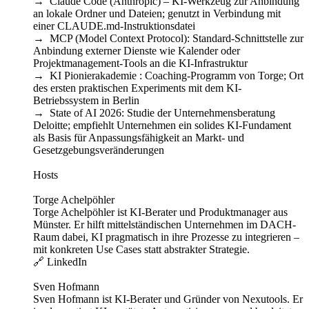
→ Claude Code (Anthropic) – KI-Werkzeug zur Anbindung
an lokale Ordner und Dateien; genutzt in Verbindung mit
einer CLAUDE.md-Instruktionsdatei
→ MCP (Model Context Protocol): Standard-Schnittstelle zur
Anbindung externer Dienste wie Kalender oder
Projektmanagement-Tools an die KI-Infrastruktur
→ KI Pionierakademie : Coaching-Programm von Torge; Ort
des ersten praktischen Experiments mit dem KI-
Betriebssystem in Berlin
→ State of AI 2026: Studie der Unternehmensberatung
Deloitte; empfiehlt Unternehmen ein solides KI-Fundament
als Basis für Anpassungsfähigkeit an Markt- und
Gesetzgebungsveränderungen
Hosts
Torge Achelpöhler
Torge Achelpöhler ist KI-Berater und Produktmanager aus
Münster. Er hilft mittelständischen Unternehmen im DACH-
Raum dabei, KI pragmatisch in ihre Prozesse zu integrieren –
mit konkreten Use Cases statt abstrakter Strategie.
🔗 LinkedIn
Sven Hofmann
Sven Hofmann ist KI-Berater und Gründer von Nexutools. Er