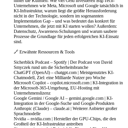
hinter die Kulissen: Wie viel Geld investieren Big-Tech-
Unternehmen wie Meta, Microsoft und Google tatsächlich in
KI-Infrastruktur, warum liegt die größte Herausforderung
nicht in der Technologie, sondern im sogenannten
Implementation Gap – und was bedeutet das konkret für
Unternehmen, die jetzt mit KI starten wollen? Außerdem:
Datenschutz, Awareness-Schulungen und warum saubere
Prozesse die Grundlage für jeden erfolgreichen KI-Einsatz
sind.
🔗 Erwähnte Ressourcen & Tools
Sicherblick Podcast – Spotify | Der Podcast von David
Smyczek rund um die Sicherheitsbranche
ChatGPT (OpenAI) – chatgpt.com | Meistgenutztes KI-
Chatmodell, Ziel: eine Milliarde Nutzer pro Woche
Microsoft Copilot – copilot.microsoft.com | KI-Integration in
der Microsoft-365-Umgebung, EU-Hosting mit
Unternehmenslizenz
Google Gemini / Google AI – gemini.google.com | KI-
Integration in der Google-Suche und Google-Produkten
Anthropic (Claude) – claude.ai | Weiterer Anbieter großer
Sprachmodelle
Nvidia – nvidia.com | Hersteller der GPU-Chips, die den
Großteil der KI-Infrastruktur antreiben