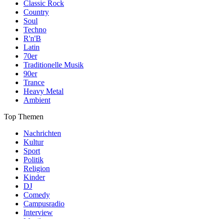
Classic Rock
Country
Soul
Techno
R'n'B
Latin
70er
Traditionelle Musik
90er
Trance
Heavy Metal
Ambient
Top Themen
Nachrichten
Kultur
Sport
Politik
Religion
Kinder
DJ
Comedy
Campusradio
Interview