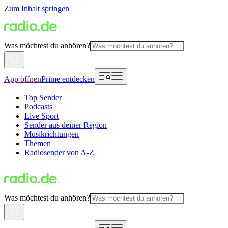
Zum Inhalt springen
Was möchtest du anhören?
App öffnen
Prime entdecken
Top Sender
Podcasts
Live Sport
Sender aus deiner Region
Musikrichtungen
Themen
Radiosender von A-Z
Was möchtest du anhören?