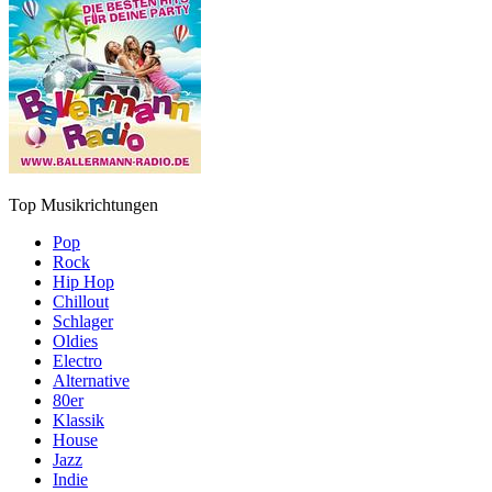
Top Musikrichtungen
Pop
Rock
Hip Hop
Chillout
Schlager
Oldies
Electro
Alternative
80er
Klassik
House
Jazz
Indie