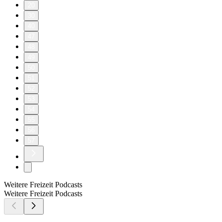
20
30
40
47
48
49
50
51
52
53
54
55
56
57
Weitere Freizeit Podcasts
Weitere Freizeit Podcasts