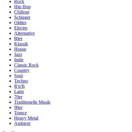
Rock
Hip Hop
Chillout
Schlager
Oldies
Electro
Alternative
80er
Klassik
House
Jazz
Indie
Classic Rock
Country
Soul
Techno
R'n'B
Latin
70er
Traditionelle Musik
90er
Trance
Heavy Metal
Ambient