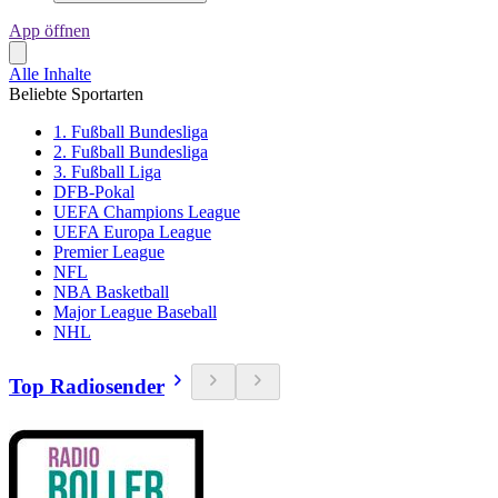
App öffnen
Alle Inhalte
Beliebte Sportarten
1. Fußball Bundesliga
2. Fußball Bundesliga
3. Fußball Liga
DFB-Pokal
UEFA Champions League
UEFA Europa League
Premier League
NFL
NBA Basketball
Major League Baseball
NHL
Top Radiosender