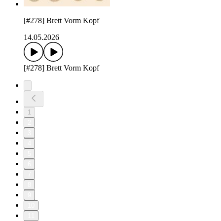
[#278] Brett Vorm Kopf
14.05.2026
[#278] Brett Vorm Kopf
1
2
3
4
5
6
7
8
9
10
11