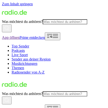
Zum Inhalt springen
Was möchtest du anhören?
App öffnen
Prime entdecken
Top Sender
Podcasts
Live Sport
Sender aus deiner Region
Musikrichtungen
Themen
Radiosender von A-Z
Was möchtest du anhören?