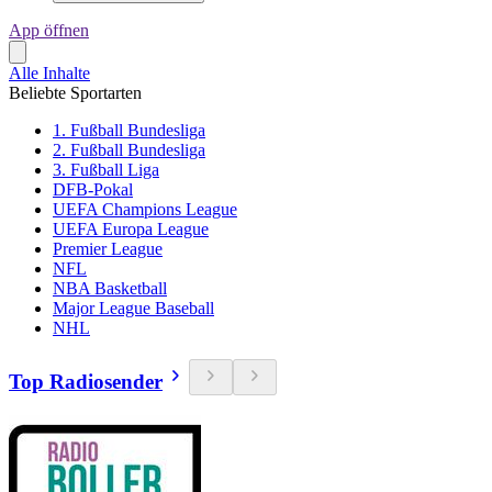
App öffnen
Alle Inhalte
Beliebte Sportarten
1. Fußball Bundesliga
2. Fußball Bundesliga
3. Fußball Liga
DFB-Pokal
UEFA Champions League
UEFA Europa League
Premier League
NFL
NBA Basketball
Major League Baseball
NHL
Top Radiosender