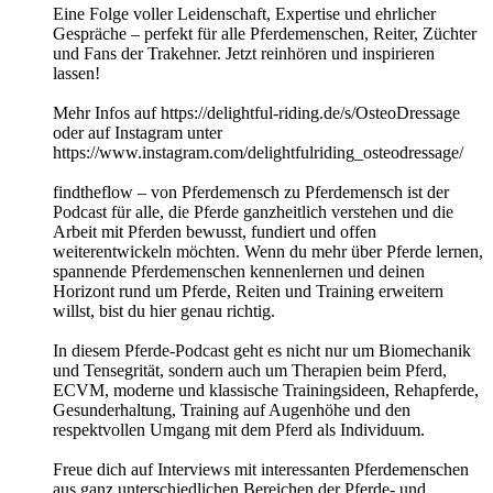
Eine Folge voller Leidenschaft, Expertise und ehrlicher
Gespräche – perfekt für alle Pferdemenschen, Reiter, Züchter
und Fans der Trakehner. Jetzt reinhören und inspirieren
lassen!
Mehr Infos auf https://delightful-riding.de/s/OsteoDressage
oder auf Instagram unter
https://www.instagram.com/delightfulriding_osteodressage/
findtheflow – von Pferdemensch zu Pferdemensch ist der
Podcast für alle, die Pferde ganzheitlich verstehen und die
Arbeit mit Pferden bewusst, fundiert und offen
weiterentwickeln möchten. Wenn du mehr über Pferde lernen,
spannende Pferdemenschen kennenlernen und deinen
Horizont rund um Pferde, Reiten und Training erweitern
willst, bist du hier genau richtig.
In diesem Pferde-Podcast geht es nicht nur um Biomechanik
und Tensegrität, sondern auch um Therapien beim Pferd,
ECVM, moderne und klassische Trainingsideen, Rehapferde,
Gesunderhaltung, Training auf Augenhöhe und den
respektvollen Umgang mit dem Pferd als Individuum.
Freue dich auf Interviews mit interessanten Pferdemenschen
aus ganz unterschiedlichen Bereichen der Pferde- und