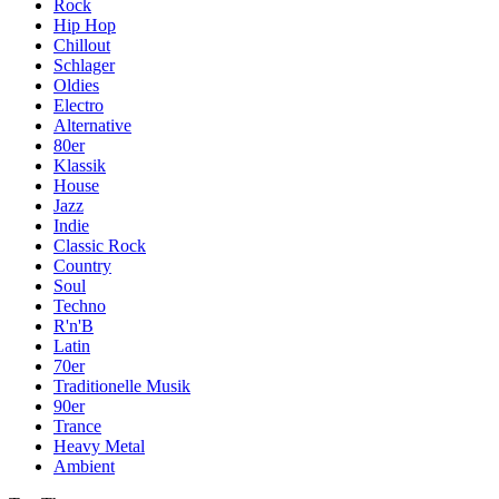
Rock
Hip Hop
Chillout
Schlager
Oldies
Electro
Alternative
80er
Klassik
House
Jazz
Indie
Classic Rock
Country
Soul
Techno
R'n'B
Latin
70er
Traditionelle Musik
90er
Trance
Heavy Metal
Ambient