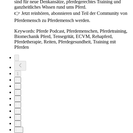
sind für neue Denkansätze, pferdegerechtes Training und
ganzheitliches Wissen rund ums Pferd.
👉 Jetzt reinhören, abonnieren und Teil der Community von
Pferdemensch zu Pferdemensch werden.
Keywords: Pferde Podcast, Pferdemenschen, Pferdetraining,
Biomechanik Pferd, Tensegrität, ECVM, Rehapferd,
Pferdetherapie, Reiten, Pferdegesundheit, Training mit
Pferden
1
2
3
4
5
6
7
8
9
10