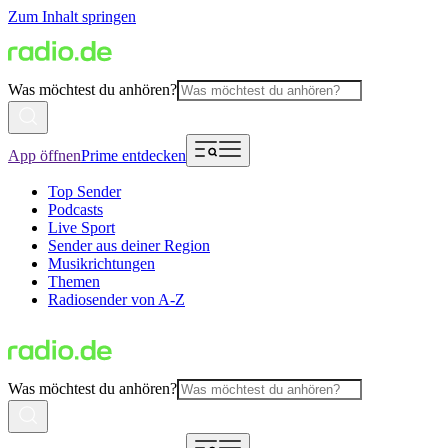
Zum Inhalt springen
Was möchtest du anhören?
App öffnen
Prime entdecken
Top Sender
Podcasts
Live Sport
Sender aus deiner Region
Musikrichtungen
Themen
Radiosender von A-Z
Was möchtest du anhören?