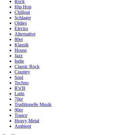
Rock
Hip Hop
Chillout
Schlager
Oldies
Electro
Alternative
80er
Klassik
House
Jazz
Indie
Classic Rock
Country
Soul
Techno
R'n'B
Latin
70er
Traditionelle Musik
90er
Trance
Heavy Metal
Ambient