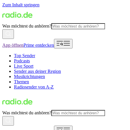
Zum Inhalt springen
Was möchtest du anhören?
App öffnen
Prime entdecken
Top Sender
Podcasts
Live Sport
Sender aus deiner Region
Musikrichtungen
Themen
Radiosender von A-Z
Was möchtest du anhören?