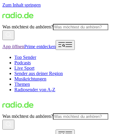
Zum Inhalt springen
Was möchtest du anhören?
App öffnen
Prime entdecken
Top Sender
Podcasts
Live Sport
Sender aus deiner Region
Musikrichtungen
Themen
Radiosender von A-Z
Was möchtest du anhören?