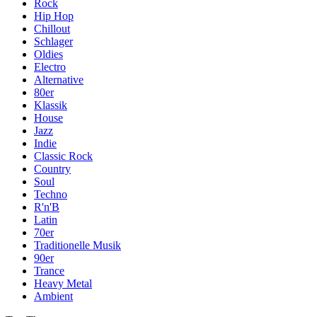
Rock
Hip Hop
Chillout
Schlager
Oldies
Electro
Alternative
80er
Klassik
House
Jazz
Indie
Classic Rock
Country
Soul
Techno
R'n'B
Latin
70er
Traditionelle Musik
90er
Trance
Heavy Metal
Ambient