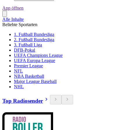
App öffnen
Alle Inhalte
Beliebte Sportarten
1. Fußball Bundesliga
2. Fußball Bundesliga
3. Fußball Liga
DFB-Pokal
UEFA Champions League
UEFA Europa League
Premier League
NFL
NBA Basketball
Major League Baseball
NHL
Top Radiosender