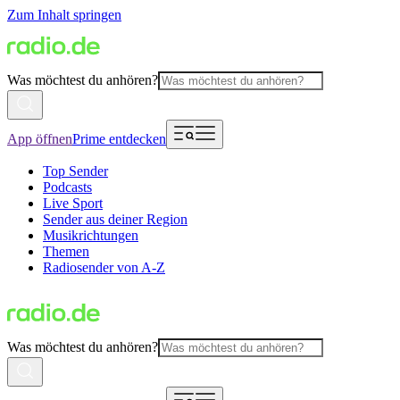
Zum Inhalt springen
Was möchtest du anhören?
App öffnen
Prime entdecken
Top Sender
Podcasts
Live Sport
Sender aus deiner Region
Musikrichtungen
Themen
Radiosender von A-Z
Was möchtest du anhören?