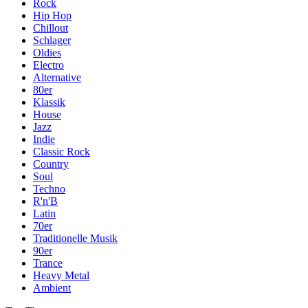
Rock
Hip Hop
Chillout
Schlager
Oldies
Electro
Alternative
80er
Klassik
House
Jazz
Indie
Classic Rock
Country
Soul
Techno
R'n'B
Latin
70er
Traditionelle Musik
90er
Trance
Heavy Metal
Ambient