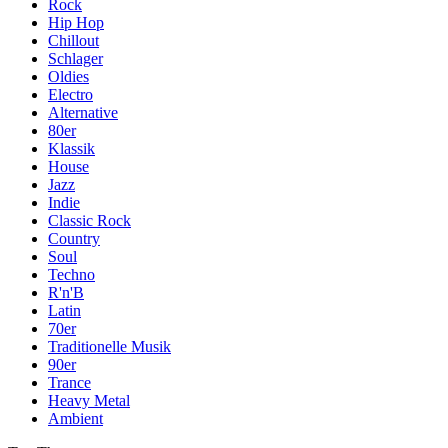
Rock
Hip Hop
Chillout
Schlager
Oldies
Electro
Alternative
80er
Klassik
House
Jazz
Indie
Classic Rock
Country
Soul
Techno
R'n'B
Latin
70er
Traditionelle Musik
90er
Trance
Heavy Metal
Ambient