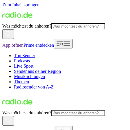
Zum Inhalt springen
Was möchtest du anhören?
App öffnen
Prime entdecken
Top Sender
Podcasts
Live Sport
Sender aus deiner Region
Musikrichtungen
Themen
Radiosender von A-Z
Was möchtest du anhören?