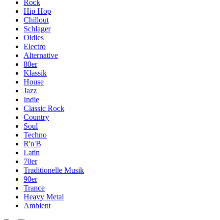
Rock
Hip Hop
Chillout
Schlager
Oldies
Electro
Alternative
80er
Klassik
House
Jazz
Indie
Classic Rock
Country
Soul
Techno
R'n'B
Latin
70er
Traditionelle Musik
90er
Trance
Heavy Metal
Ambient