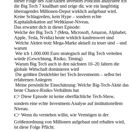
dieser Folge des AlleAktien Investors Podcasts analysiere ich
die Big Tech 7 knallhart und zeige dir, wie ein langfristig
überragendes Millionen-Depot wirklich aufgebaut wird.
Keine Schlagzeilen, kein Hype – sondern echte
Kapitalallokation auf Weltklasse-Niveau.
Das erwartet dich in dieser Episode:
Welche der Big Tech 7 (Meta, Microsoft, Amazon, Alphabet,
Apple, Tesla, Nvidia) heute wirklich kaufenswert sind
Welche Aktien trotz Mega-Marke aktuell zu teuer sind – und
warum
Wie ich 1.000.000 Euro strategisch auf Big Tech verteilen
würde (Gewichtung, Risiko, Timing)
Warum Big Tech auch in den nächsten 10–20 Jahren die
globale Wirtschaft dominieren wird
Die größten Denkfehler bei Tech-Investments – selbst bei
erfahrenen Anlegern
Meine persönliche Einschätzung: Welche Big-Tech-Aktie das
beste Chance-Risiko-Verhältnis hat
👉 Diese Episode ist keine oberflächliche Tech-Show,
sondern eine echte Investment-Analyse auf institutionellem
Niveau.
👉 Wenn du verstehen willst, wie Vermögen in der
Größenordnung von Millionen aufgebaut und erhalten wird,
ist diese Folge Pflicht.