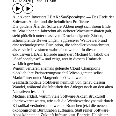
17.02.2026
|
1 Std. 11 Min.
AlleAktien Investors LEAK: SaaSpocalypse — Das Ende der
Software-Aktien und die heimlichen Profiteure
Die goldene Ära der Software-Aktien neigt sich ihrem Ende
zu. Was über ein Jahrzehnt als sicherer Wachstumshafen galt,
steht plötzlich unter massivem Druck: steigende Zinsen,
schrumpfende Bewertungen, aggressiver Wettbewerb und
eine technologische Disruption, die schneller voranschreitet,
als es viele Investoren wahrhaben wollen. In dieser
exklusiven LEAK-Episode analysiert Michael C. Jakob die
„SaaSpocalypse“ – und zeigt, wer in diesem Umbruch
wirklich gewinnt.
Warum verlieren ehemals gefeierte Cloud-Champions
plötzlich ihre Preissetzungsmacht? Wieso geraten selbst
Marktführer unter Margendruck? Und welche
Geschäftsmodelle profitieren heimlich von genau diesem
Wandel, während die Mehrheit der Anleger noch an den alten
Narrativen festhält?
Michael erklärt, warum viele Software-Aktien strukturell
überbewertet waren, wie sich die Wettbewerbsdynamik durch
KI radikal verändert und welche Branchen jetzt die neuen
ökonomischen Burggräben aufbauen. Statt reiner Software-
Abos könnten in Zukunft Infrastruktur, Energie, Halbleiter