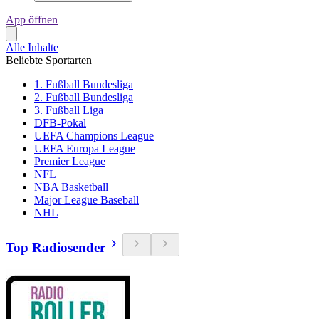
App öffnen
Alle Inhalte
Beliebte Sportarten
1. Fußball Bundesliga
2. Fußball Bundesliga
3. Fußball Liga
DFB-Pokal
UEFA Champions League
UEFA Europa League
Premier League
NFL
NBA Basketball
Major League Baseball
NHL
Top Radiosender