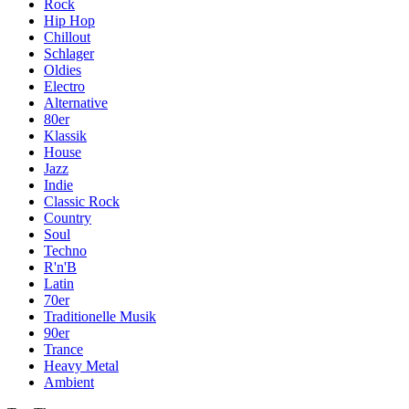
Rock
Hip Hop
Chillout
Schlager
Oldies
Electro
Alternative
80er
Klassik
House
Jazz
Indie
Classic Rock
Country
Soul
Techno
R'n'B
Latin
70er
Traditionelle Musik
90er
Trance
Heavy Metal
Ambient