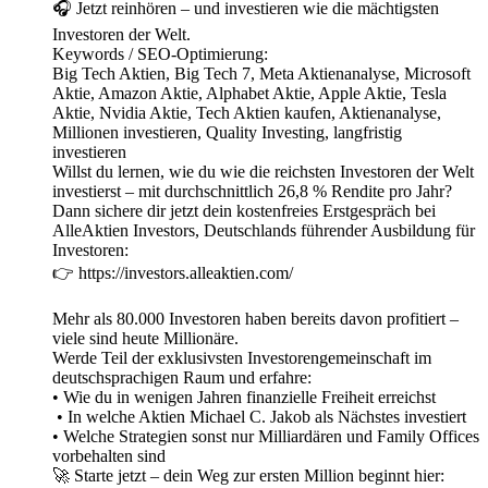
🎧 Jetzt reinhören – und investieren wie die mächtigsten
Investoren der Welt.
Keywords / SEO-Optimierung:
Big Tech Aktien, Big Tech 7, Meta Aktienanalyse, Microsoft
Aktie, Amazon Aktie, Alphabet Aktie, Apple Aktie, Tesla
Aktie, Nvidia Aktie, Tech Aktien kaufen, Aktienanalyse,
Millionen investieren, Quality Investing, langfristig
investieren
Willst du lernen, wie du wie die reichsten Investoren der Welt
investierst – mit durchschnittlich 26,8 % Rendite pro Jahr?
Dann sichere dir jetzt dein kostenfreies Erstgespräch bei
AlleAktien Investors, Deutschlands führender Ausbildung für
Investoren:
👉 https://investors.alleaktien.com/
Mehr als 80.000 Investoren haben bereits davon profitiert –
viele sind heute Millionäre.
Werde Teil der exklusivsten Investorengemeinschaft im
deutschsprachigen Raum und erfahre:
• Wie du in wenigen Jahren finanzielle Freiheit erreichst
• In welche Aktien Michael C. Jakob als Nächstes investiert
• Welche Strategien sonst nur Milliardären und Family Offices
vorbehalten sind
🚀 Starte jetzt – dein Weg zur ersten Million beginnt hier: