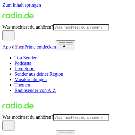
Zum Inhalt springen
Was möchtest du anhören?
App öffnen
Prime entdecken
Top Sender
Podcasts
Live Sport
Sender aus deiner Region
Musikrichtungen
Themen
Radiosender von A-Z
Was möchtest du anhören?