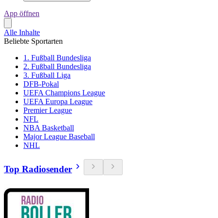
App öffnen
Alle Inhalte
Beliebte Sportarten
1. Fußball Bundesliga
2. Fußball Bundesliga
3. Fußball Liga
DFB-Pokal
UEFA Champions League
UEFA Europa League
Premier League
NFL
NBA Basketball
Major League Baseball
NHL
Top Radiosender