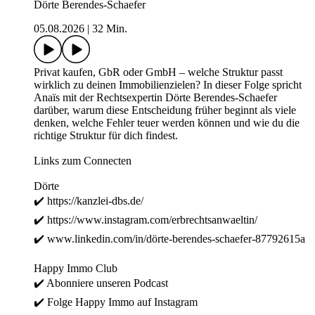
Dörte Berendes-Schaefer
05.08.2026
|
32 Min.
Privat kaufen, GbR oder GmbH – welche Struktur passt
wirklich zu deinen Immobilienzielen? In dieser Folge spricht
Anaïs mit der Rechtsexpertin Dörte Berendes-Schaefer
darüber, warum diese Entscheidung früher beginnt als viele
denken, welche Fehler teuer werden können und wie du die
richtige Struktur für dich findest.
Links zum Connecten
Dörte
✔️ https://kanzlei-dbs.de/
✔️ https://www.instagram.com/erbrechtsanwaeltin/
✔️ www.linkedin.com/in/dörte-berendes-schaefer-87792615a
Happy Immo Club
✔️ Abonniere unseren ⁠⁠⁠⁠⁠⁠⁠⁠⁠Podcast⁠⁠⁠⁠⁠⁠⁠⁠⁠
✔️ Folge Happy Immo auf ⁠⁠⁠⁠⁠⁠⁠⁠⁠Instagram⁠⁠⁠⁠⁠⁠⁠⁠⁠