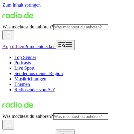
Zum Inhalt springen
Was möchtest du anhören?
App öffnen
Prime entdecken
Top Sender
Podcasts
Live Sport
Sender aus deiner Region
Musikrichtungen
Themen
Radiosender von A-Z
Was möchtest du anhören?