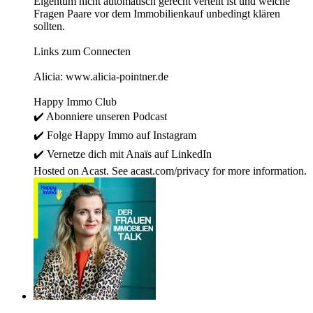
Eigentum nicht automatisch gerecht verteilt ist und welche
Fragen Paare vor dem Immobilienkauf unbedingt klären
sollten.
Links zum Connecten
⁠Alicia: www.alicia-pointner.de
Happy Immo Club
✔️ Abonniere unseren ⁠⁠⁠⁠⁠⁠⁠Podcast⁠⁠⁠⁠⁠⁠⁠
✔️ Folge Happy Immo auf ⁠⁠⁠⁠⁠⁠⁠Instagram⁠⁠⁠⁠⁠⁠⁠
✔️ Vernetze dich mit Anaïs auf ⁠⁠⁠⁠⁠⁠⁠LinkedIn
Hosted on Acast. See acast.com/privacy for more information.