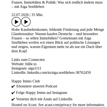
Frauen, Immobilien & Politik: Was sich endlich ändern muss
– mit Aiga Senftleben
22.07.2026
|
35 Min.
Hohe Kaufnebenkosten, fehlende Förderung und jede Menge
Glaubenssätze: Warum kaufen Deutsche – und besonders
Frauen – so selten Immobilien? Gemeinsam mit Aiga
Senftleben werfen wir einen Blick auf politische Lösungen
und zeigen, warum Eigentum mehr ist als nur ein Dach über
dem Kopf.
Links zum Connecten
Website: billie.io
Instagram: aiga1111
LinkedIn: linkedin.com/in/aiga-senftleben-38762459
Happy Immo Club
✔️ Abonniere unseren ⁠⁠⁠⁠Podcast⁠⁠⁠⁠
✔️ Folge Happy Immo auf ⁠⁠⁠⁠Instagram⁠⁠⁠⁠
✔️ Vernetze dich mit Anaïs auf ⁠⁠⁠⁠LinkedIn
Hosted on Acast. See acast.com/privacy for more information.