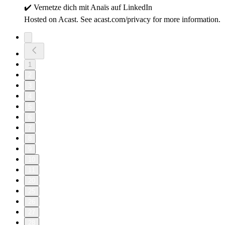
✔️ Vernetze dich mit Anaïs auf ⁠⁠⁠⁠LinkedIn
Hosted on Acast. See acast.com/privacy for more information.
1
2
3
4
5
6
7
8
9
10
11
20
25
26
27
28