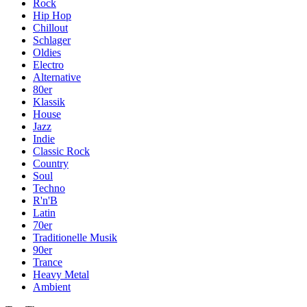
Rock
Hip Hop
Chillout
Schlager
Oldies
Electro
Alternative
80er
Klassik
House
Jazz
Indie
Classic Rock
Country
Soul
Techno
R'n'B
Latin
70er
Traditionelle Musik
90er
Trance
Heavy Metal
Ambient