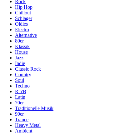
Rock
Hip Hop
Chillout
Schlager
Oldies
Electro
Alternative
80er
Klassik
House
Jazz
Indie
Classic Rock
Country
Soul
Techno
R'n'B
Latin
70er
Traditionelle Musik
90er
Trance
Heavy Metal
Ambient