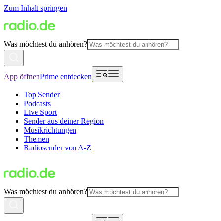
Zum Inhalt springen
Was möchtest du anhören?
App öffnen
Prime entdecken
Top Sender
Podcasts
Live Sport
Sender aus deiner Region
Musikrichtungen
Themen
Radiosender von A-Z
Was möchtest du anhören?