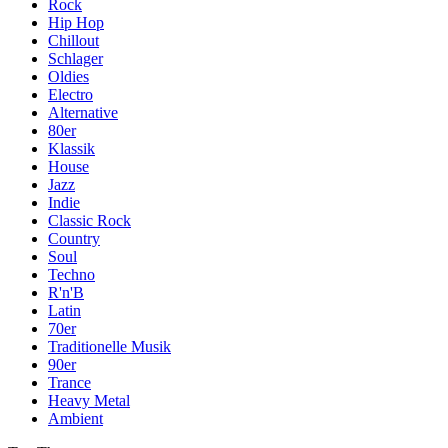
Rock
Hip Hop
Chillout
Schlager
Oldies
Electro
Alternative
80er
Klassik
House
Jazz
Indie
Classic Rock
Country
Soul
Techno
R'n'B
Latin
70er
Traditionelle Musik
90er
Trance
Heavy Metal
Ambient