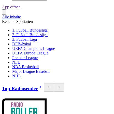
App öffnen
Alle Inhalte
Beliebte Sportarten
1. Fußball Bundesliga
2. Fußball Bundesliga
3. Fußball Liga
DFB-Pokal
UEFA Champions League
UEFA Europa League
Premier League
NFL
NBA Basketball
Major League Baseball
NHL
Top Radiosender