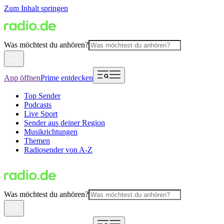
Zum Inhalt springen
Was möchtest du anhören?
App öffnen
Prime entdecken
Top Sender
Podcasts
Live Sport
Sender aus deiner Region
Musikrichtungen
Themen
Radiosender von A-Z
Was möchtest du anhören?