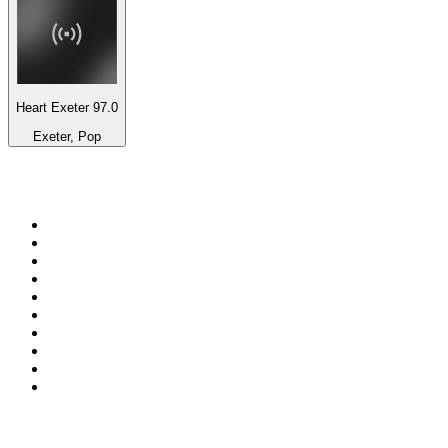
Heart Exeter 97.0
Exeter, Pop
Top 100 auf
radio.de
1
.
Radio Bollerwagen
2
.
1LIVE
3
.
ANTENNE BAYERN
4
.
WDR 4 Ruhrgebiet
5
.
SWR3
6
.
SUNSHINE LIVE
7
.
bigFM
8
.
Radio Paloma - 100% Deutscher Schlager
9
.
Deutschlandfunk
10
.
Ballermann Radio
Top 100 Podcasts in
Deutschland