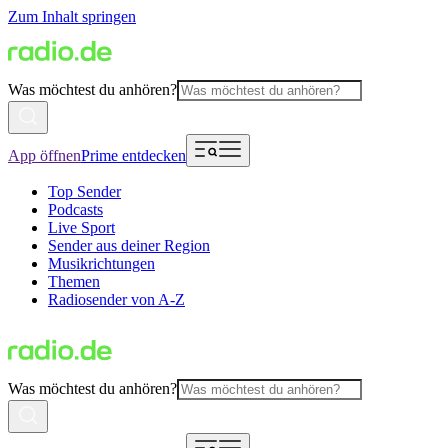
Zum Inhalt springen
Was möchtest du anhören?
App öffnen
Prime entdecken
Top Sender
Podcasts
Live Sport
Sender aus deiner Region
Musikrichtungen
Themen
Radiosender von A-Z
Was möchtest du anhören?