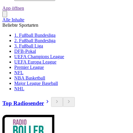
App öffnen
Alle Inhalte
Beliebte Sportarten
1. Fußball Bundesliga
2. Fußball Bundesliga
3. Fußball Liga
DFB-Pokal
UEFA Champions League
UEFA Europa League
Premier League
NFL
NBA Basketball
Major League Baseball
NHL
Top Radiosender