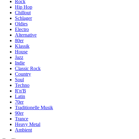
Rock
Hip Hop
Chillout
Schlager
Oldies
Electro
Alternative
80er
Klassik
House
Jazz
Indie
Classic Rock
Country
Soul
Techno
R'n'B
Latin
70er
Traditionelle Musik
90er
Trance
Heavy Metal
Ambient