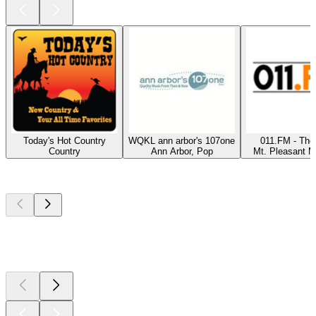
Today's Hot Country
WQKL ann arbor's 107one
011.FM - The
Country
Ann Arbor, Pop
Mt. Pleasant M
Top
Podcasts
Top
Podcasts
Top
Podcasts