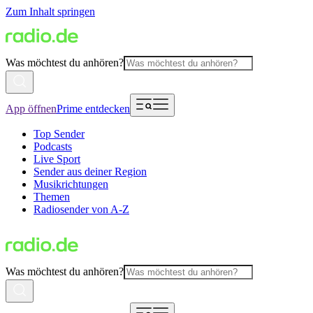
Zum Inhalt springen
Was möchtest du anhören?
App öffnen
Prime entdecken
Top Sender
Podcasts
Live Sport
Sender aus deiner Region
Musikrichtungen
Themen
Radiosender von A-Z
Was möchtest du anhören?