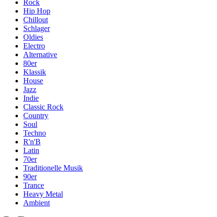
Rock
Hip Hop
Chillout
Schlager
Oldies
Electro
Alternative
80er
Klassik
House
Jazz
Indie
Classic Rock
Country
Soul
Techno
R'n'B
Latin
70er
Traditionelle Musik
90er
Trance
Heavy Metal
Ambient