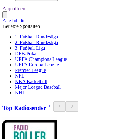
App öffnen
Alle Inhalte
Beliebte Sportarten
1. Fußball Bundesliga
2. Fußball Bundesliga
3. Fußball Liga
DFB-Pokal
UEFA Champions League
UEFA Europa League
Premier League
NFL
NBA Basketball
Major League Baseball
NHL
Top Radiosender