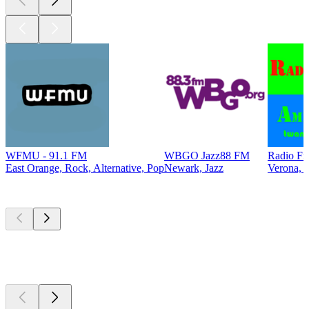
WFMU - 91.1 FM
WBGO Jazz88 FM
Radio Fr
East Orange, Rock, Alternative, Pop
Newark, Jazz
Verona, C
Top
Podcasts
Top
Podcasts
Top
Podcasts