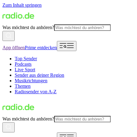
Zum Inhalt springen
Was möchtest du anhören?
App öffnen
Prime entdecken
Top Sender
Podcasts
Live Sport
Sender aus deiner Region
Musikrichtungen
Themen
Radiosender von A-Z
Was möchtest du anhören?