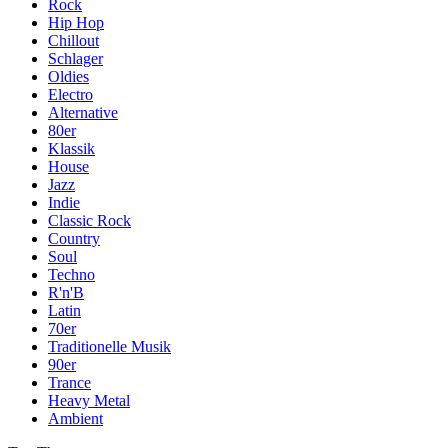
Rock
Hip Hop
Chillout
Schlager
Oldies
Electro
Alternative
80er
Klassik
House
Jazz
Indie
Classic Rock
Country
Soul
Techno
R'n'B
Latin
70er
Traditionelle Musik
90er
Trance
Heavy Metal
Ambient