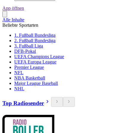
App öffnen
Alle Inhalte
Beliebte Sportarten
1. Fußball Bundesliga
2. Fußball Bundesliga
3. Fußball Liga
DFB-Pokal
UEFA Champions League
UEFA Europa League
Premier League
NFL
NBA Basketball
Major League Baseball
NHL
Top Radiosender