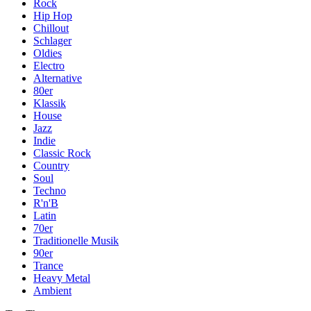
Rock
Hip Hop
Chillout
Schlager
Oldies
Electro
Alternative
80er
Klassik
House
Jazz
Indie
Classic Rock
Country
Soul
Techno
R'n'B
Latin
70er
Traditionelle Musik
90er
Trance
Heavy Metal
Ambient