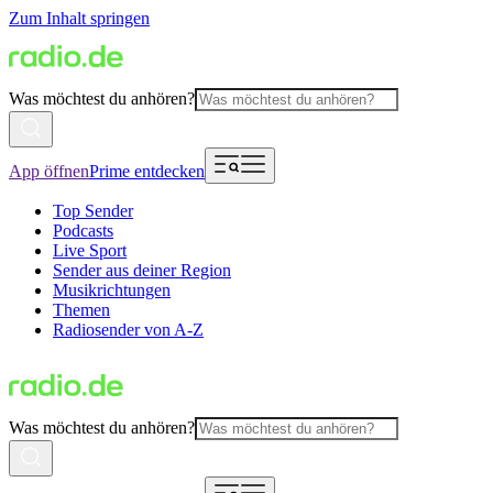
Zum Inhalt springen
Was möchtest du anhören?
App öffnen
Prime entdecken
Top Sender
Podcasts
Live Sport
Sender aus deiner Region
Musikrichtungen
Themen
Radiosender von A-Z
Was möchtest du anhören?