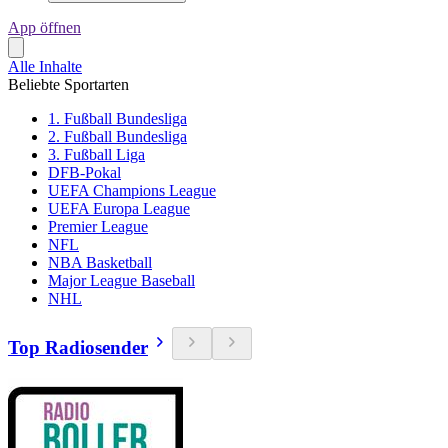
App öffnen
Alle Inhalte
Beliebte Sportarten
1. Fußball Bundesliga
2. Fußball Bundesliga
3. Fußball Liga
DFB-Pokal
UEFA Champions League
UEFA Europa League
Premier League
NFL
NBA Basketball
Major League Baseball
NHL
Top Radiosender