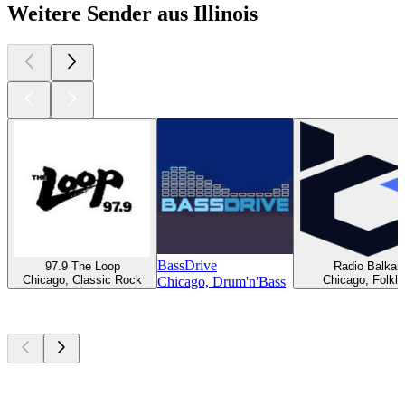
Weitere Sender aus Illinois
BassDrive
97.9 The Loop
Radio Balkan
Chicago, Classic Rock
Chicago, Folklo
Chicago, Drum'n'Bass
Top
Podcasts
Top
Podcasts
Top
Podcasts