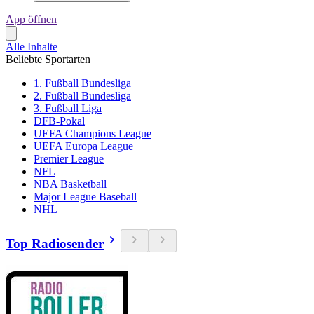
App öffnen
Alle Inhalte
Beliebte Sportarten
1. Fußball Bundesliga
2. Fußball Bundesliga
3. Fußball Liga
DFB-Pokal
UEFA Champions League
UEFA Europa League
Premier League
NFL
NBA Basketball
Major League Baseball
NHL
Top Radiosender