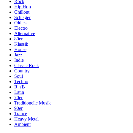
Rock
Hip Hop
Chillout
Schlager
Oldies
Electro
Alternative
80er
Klassik
House
Jazz
Indie
Classic Rock
Country
Soul
Techno
R'n'B
Latin
70er
Traditionelle Musik
90er
Trance
Heavy Metal
Ambient