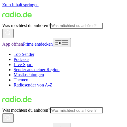
Zum Inhalt springen
Was möchtest du anhören?
App öffnen
Prime entdecken
Top Sender
Podcasts
Live Sport
Sender aus deiner Region
Musikrichtungen
Themen
Radiosender von A-Z
Was möchtest du anhören?