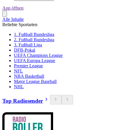
App öffnen
Alle Inhalte
Beliebte Sportarten
1. Fußball Bundesliga
2. Fußball Bundesliga
3. Fußball Liga
DFB-Pokal
UEFA Champions League
UEFA Europa League
Premier League
NFL
NBA Basketball
Major League Baseball
NHL
Top Radiosender