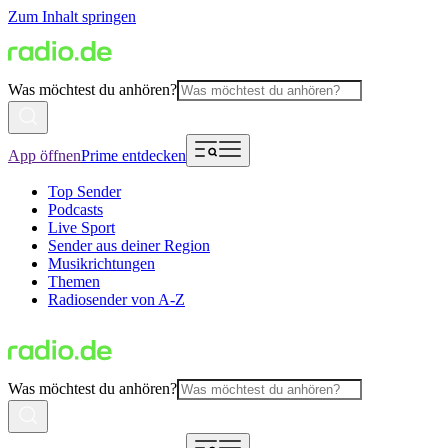
Zum Inhalt springen
Was möchtest du anhören?
App öffnen
Prime entdecken
Top Sender
Podcasts
Live Sport
Sender aus deiner Region
Musikrichtungen
Themen
Radiosender von A-Z
Was möchtest du anhören?