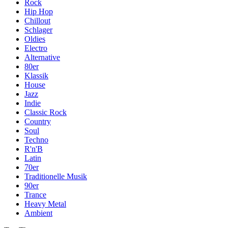
Rock
Hip Hop
Chillout
Schlager
Oldies
Electro
Alternative
80er
Klassik
House
Jazz
Indie
Classic Rock
Country
Soul
Techno
R'n'B
Latin
70er
Traditionelle Musik
90er
Trance
Heavy Metal
Ambient