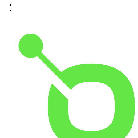
9
.
MORD AUF EX
10
.
Gemischtes Hack