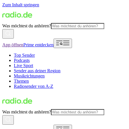
Zum Inhalt springen
Was möchtest du anhören?
App öffnen
Prime entdecken
Top Sender
Podcasts
Live Sport
Sender aus deiner Region
Musikrichtungen
Themen
Radiosender von A-Z
Was möchtest du anhören?