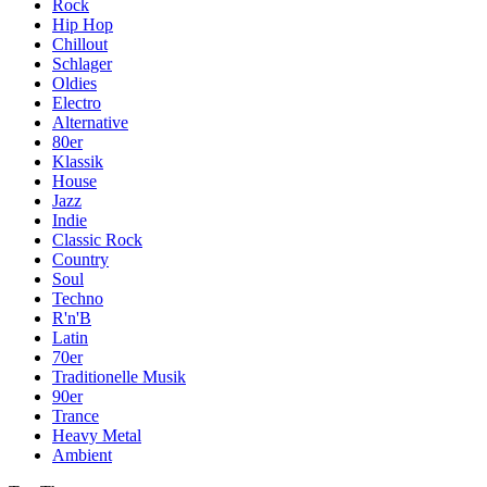
Rock
Hip Hop
Chillout
Schlager
Oldies
Electro
Alternative
80er
Klassik
House
Jazz
Indie
Classic Rock
Country
Soul
Techno
R'n'B
Latin
70er
Traditionelle Musik
90er
Trance
Heavy Metal
Ambient