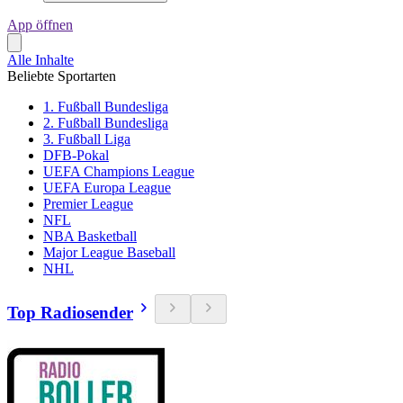
App öffnen
Alle Inhalte
Beliebte Sportarten
1. Fußball Bundesliga
2. Fußball Bundesliga
3. Fußball Liga
DFB-Pokal
UEFA Champions League
UEFA Europa League
Premier League
NFL
NBA Basketball
Major League Baseball
NHL
Top Radiosender