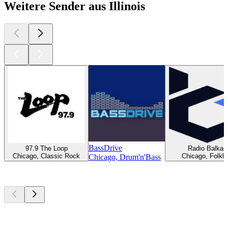
Weitere Sender aus Illinois
BassDrive
97.9 The Loop
Radio Balkan
Chicago, Classic Rock
Chicago, Folklo
Chicago, Drum'n'Bass
Top
Podcasts
Top
Podcasts
Top
Podcasts