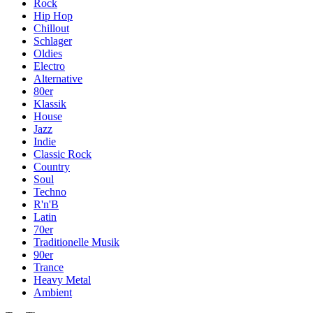
Rock
Hip Hop
Chillout
Schlager
Oldies
Electro
Alternative
80er
Klassik
House
Jazz
Indie
Classic Rock
Country
Soul
Techno
R'n'B
Latin
70er
Traditionelle Musik
90er
Trance
Heavy Metal
Ambient