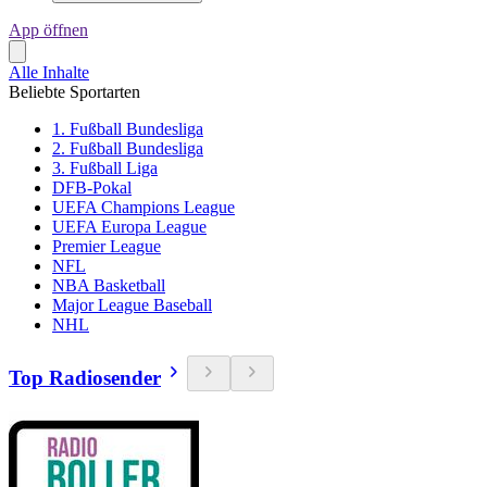
App öffnen
Alle Inhalte
Beliebte Sportarten
1. Fußball Bundesliga
2. Fußball Bundesliga
3. Fußball Liga
DFB-Pokal
UEFA Champions League
UEFA Europa League
Premier League
NFL
NBA Basketball
Major League Baseball
NHL
Top Radiosender