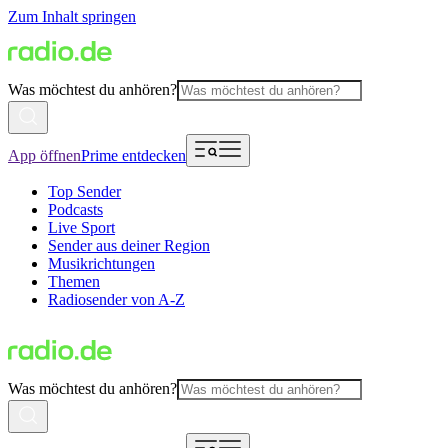
Zum Inhalt springen
Was möchtest du anhören?
App öffnen
Prime entdecken
Top Sender
Podcasts
Live Sport
Sender aus deiner Region
Musikrichtungen
Themen
Radiosender von A-Z
Was möchtest du anhören?