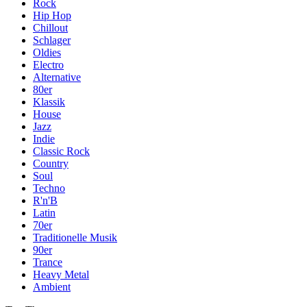
Rock
Hip Hop
Chillout
Schlager
Oldies
Electro
Alternative
80er
Klassik
House
Jazz
Indie
Classic Rock
Country
Soul
Techno
R'n'B
Latin
70er
Traditionelle Musik
90er
Trance
Heavy Metal
Ambient