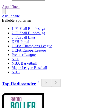
App öffnen
Alle Inhalte
Beliebte Sportarten
1. Fußball Bundesliga
2. Fußball Bundesliga
3. Fußball Liga
DFB-Pokal
UEFA Champions League
UEFA Europa League
Premier League
NFL
NBA Basketball
Major League Baseball
NHL
Top Radiosender