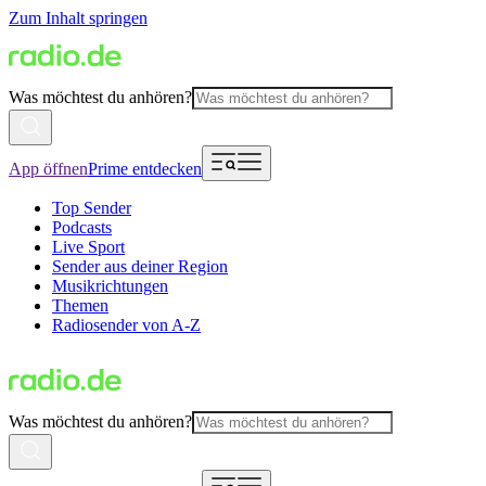
Zum Inhalt springen
Was möchtest du anhören?
App öffnen
Prime entdecken
Top Sender
Podcasts
Live Sport
Sender aus deiner Region
Musikrichtungen
Themen
Radiosender von A-Z
Was möchtest du anhören?