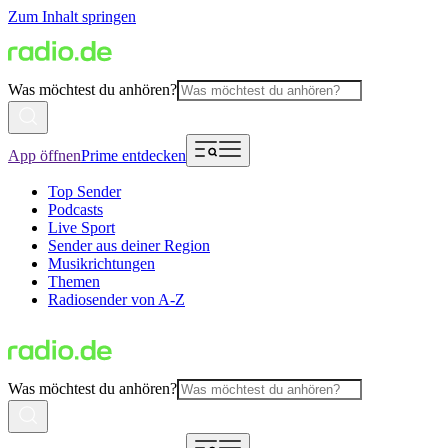
Zum Inhalt springen
Was möchtest du anhören?
App öffnen
Prime entdecken
Top Sender
Podcasts
Live Sport
Sender aus deiner Region
Musikrichtungen
Themen
Radiosender von A-Z
Was möchtest du anhören?