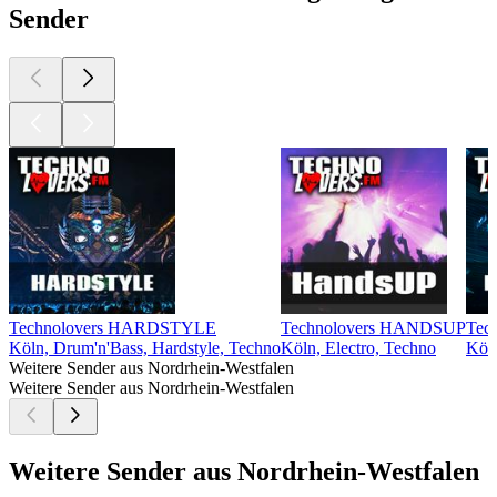
Sender
Technolovers HARDSTYLE
Technolovers HANDSUP
Tec
Köln, Drum'n'Bass, Hardstyle, Techno
Köln, Electro, Techno
Köln
Weitere Sender aus Nordrhein-Westfalen
Weitere Sender aus Nordrhein-Westfalen
Weitere Sender aus Nordrhein-Westfalen