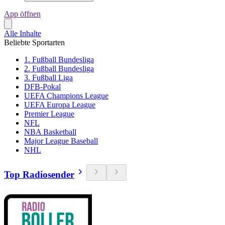
App öffnen
Alle Inhalte
Beliebte Sportarten
1. Fußball Bundesliga
2. Fußball Bundesliga
3. Fußball Liga
DFB-Pokal
UEFA Champions League
UEFA Europa League
Premier League
NFL
NBA Basketball
Major League Baseball
NHL
Top Radiosender