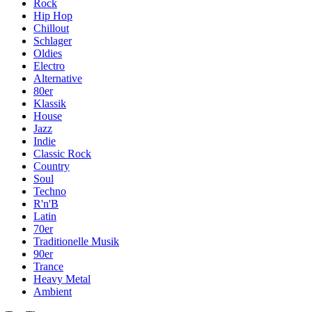
Rock
Hip Hop
Chillout
Schlager
Oldies
Electro
Alternative
80er
Klassik
House
Jazz
Indie
Classic Rock
Country
Soul
Techno
R'n'B
Latin
70er
Traditionelle Musik
90er
Trance
Heavy Metal
Ambient