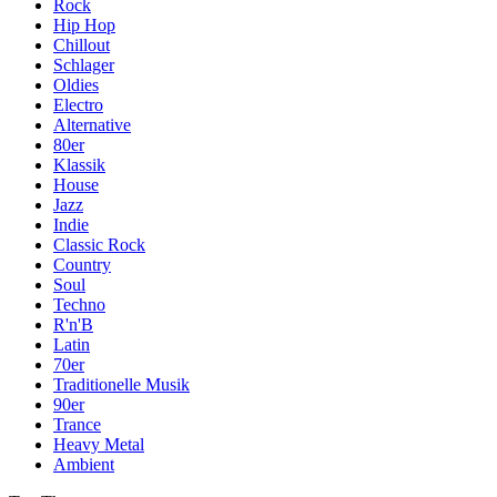
Rock
Hip Hop
Chillout
Schlager
Oldies
Electro
Alternative
80er
Klassik
House
Jazz
Indie
Classic Rock
Country
Soul
Techno
R'n'B
Latin
70er
Traditionelle Musik
90er
Trance
Heavy Metal
Ambient