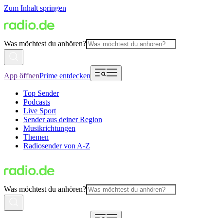
Zum Inhalt springen
Was möchtest du anhören?
App öffnen
Prime entdecken
Top Sender
Podcasts
Live Sport
Sender aus deiner Region
Musikrichtungen
Themen
Radiosender von A-Z
Was möchtest du anhören?