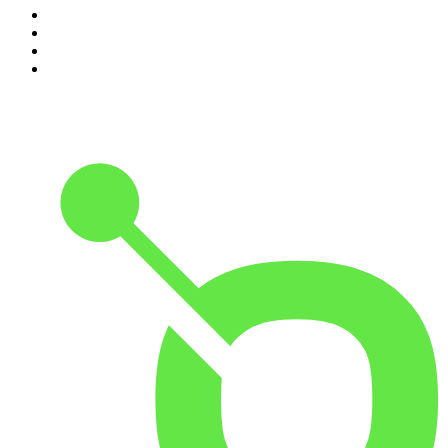
7
.
Machtwechsel
8
.
Kaulitz Hills - Senf aus Hollywood
9
.
Was jetzt?
10
.
Handelsblatt Morning Briefing - News aus Wirtschaft,
Politik und Finanzen