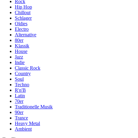
Rock
Hip Hop
Chillout
Schlager
Oldies
Electro
Alternative
80er
Klassik
House
Jazz
Indie
Classic Rock
Country
Soul
Techno
R'n'B
Latin
70er
Traditionelle Musik
90er
Trance
Heavy Metal
Ambient