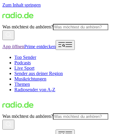
Zum Inhalt springen
Was möchtest du anhören?
App öffnen
Prime entdecken
Top Sender
Podcasts
Live Sport
Sender aus deiner Region
Musikrichtungen
Themen
Radiosender von A-Z
Was möchtest du anhören?