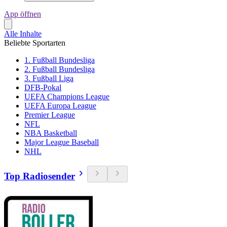
App öffnen
Alle Inhalte
Beliebte Sportarten
1. Fußball Bundesliga
2. Fußball Bundesliga
3. Fußball Liga
DFB-Pokal
UEFA Champions League
UEFA Europa League
Premier League
NFL
NBA Basketball
Major League Baseball
NHL
Top Radiosender