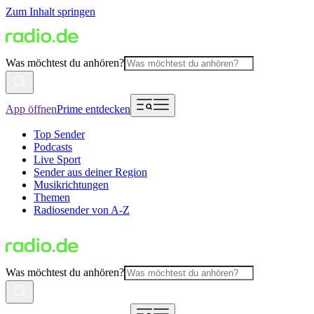
Zum Inhalt springen
Was möchtest du anhören?
App öffnen
Prime entdecken
Top Sender
Podcasts
Live Sport
Sender aus deiner Region
Musikrichtungen
Themen
Radiosender von A-Z
Was möchtest du anhören?