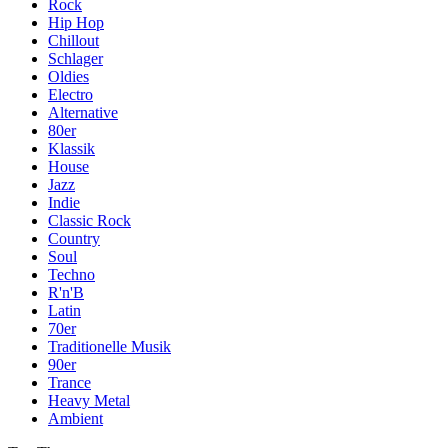
Rock
Hip Hop
Chillout
Schlager
Oldies
Electro
Alternative
80er
Klassik
House
Jazz
Indie
Classic Rock
Country
Soul
Techno
R'n'B
Latin
70er
Traditionelle Musik
90er
Trance
Heavy Metal
Ambient