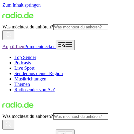
Zum Inhalt springen
Was möchtest du anhören?
App öffnen
Prime entdecken
Top Sender
Podcasts
Live Sport
Sender aus deiner Region
Musikrichtungen
Themen
Radiosender von A-Z
Was möchtest du anhören?