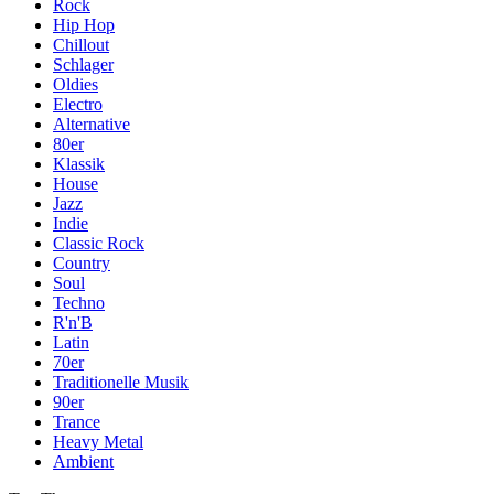
Rock
Hip Hop
Chillout
Schlager
Oldies
Electro
Alternative
80er
Klassik
House
Jazz
Indie
Classic Rock
Country
Soul
Techno
R'n'B
Latin
70er
Traditionelle Musik
90er
Trance
Heavy Metal
Ambient