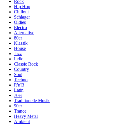
Rock
Hip Hop
Chillout
Schlager
Oldies
Electro
Alternative
80er
Klassik
House
Jazz
Indie
Classic Rock
Country
Soul
Techno
R'n'B
Latin
70er
Traditionelle Musik
90er
Trance
Heavy Metal
Ambient