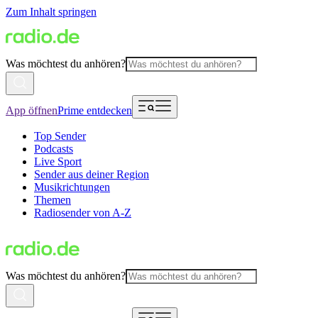
Zum Inhalt springen
Was möchtest du anhören?
App öffnen
Prime entdecken
Top Sender
Podcasts
Live Sport
Sender aus deiner Region
Musikrichtungen
Themen
Radiosender von A-Z
Was möchtest du anhören?