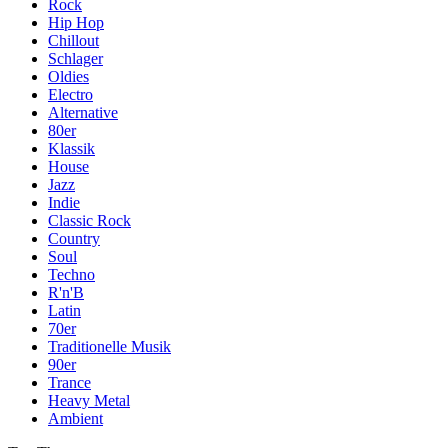
Rock
Hip Hop
Chillout
Schlager
Oldies
Electro
Alternative
80er
Klassik
House
Jazz
Indie
Classic Rock
Country
Soul
Techno
R'n'B
Latin
70er
Traditionelle Musik
90er
Trance
Heavy Metal
Ambient