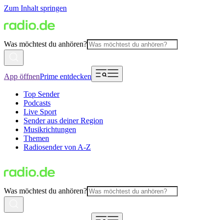
Zum Inhalt springen
Was möchtest du anhören?
App öffnen
Prime entdecken
Top Sender
Podcasts
Live Sport
Sender aus deiner Region
Musikrichtungen
Themen
Radiosender von A-Z
Was möchtest du anhören?