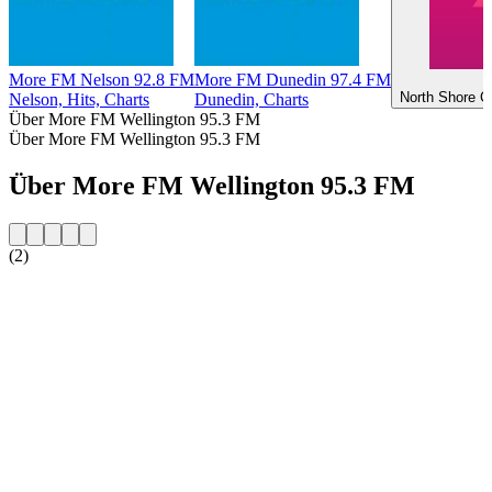
More FM Nelson 92.8 FM
More FM Dunedin 97.4 FM
North Shore Ci
Nelson, Hits, Charts
Dunedin, Charts
Über More FM Wellington 95.3 FM
Über More FM Wellington 95.3 FM
Über More FM Wellington 95.3 FM
(2)
Sender-Website