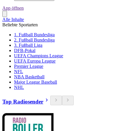
App öffnen
Alle Inhalte
Beliebte Sportarten
1. Fußball Bundesliga
2. Fußball Bundesliga
3. Fußball Liga
DFB-Pokal
UEFA Champions League
UEFA Europa League
Premier League
NFL
NBA Basketball
Major League Baseball
NHL
Top Radiosender