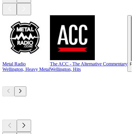
Metal Radio
The ACC - The Alternative Commentary
Ra
Wellington, Heavy Metal
Wellington, Hits
Top
Podcasts
Top
Podcasts
Top
Podcasts