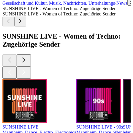
G
Gesellschaft und Kultur, Musik, Nachrichten, Unterhaltungs-News
SUNSHINE LIVE - Women of Techno: Zugehörige Sender
SUNSHINE LIVE - Women of Techno: Zugehörige Sender
SUNSHINE LIVE - Women of Techno:
Zugehörige Sender
SUNSHINE LIVE
SUNSHINE LIVE - 90s
SUNS
Mannheim, Dance, Electro, Electronica
Mannheim, Dance, 90er
Mann