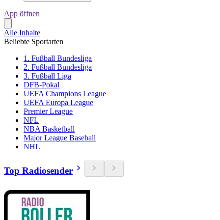
App öffnen
Alle Inhalte
Beliebte Sportarten
1. Fußball Bundesliga
2. Fußball Bundesliga
3. Fußball Liga
DFB-Pokal
UEFA Champions League
UEFA Europa League
Premier League
NFL
NBA Basketball
Major League Baseball
NHL
Top Radiosender