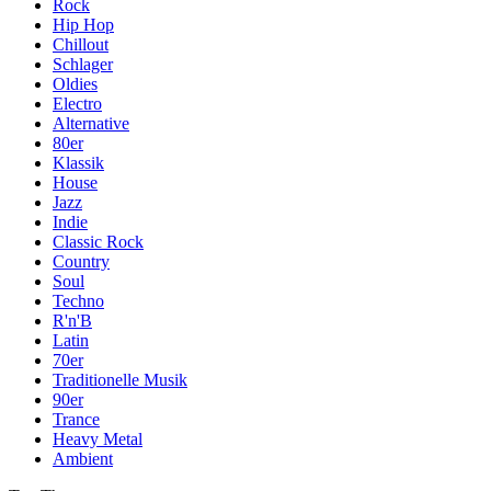
Rock
Hip Hop
Chillout
Schlager
Oldies
Electro
Alternative
80er
Klassik
House
Jazz
Indie
Classic Rock
Country
Soul
Techno
R'n'B
Latin
70er
Traditionelle Musik
90er
Trance
Heavy Metal
Ambient