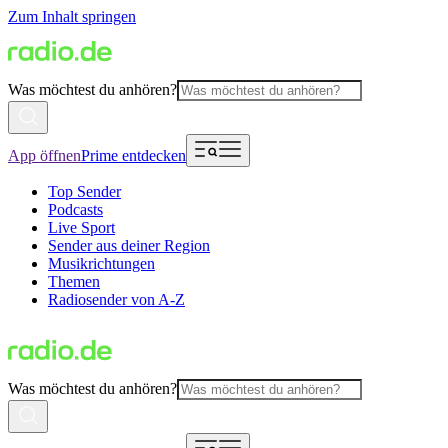
Zum Inhalt springen
Was möchtest du anhören?
App öffnen
Prime entdecken
Top Sender
Podcasts
Live Sport
Sender aus deiner Region
Musikrichtungen
Themen
Radiosender von A-Z
Was möchtest du anhören?