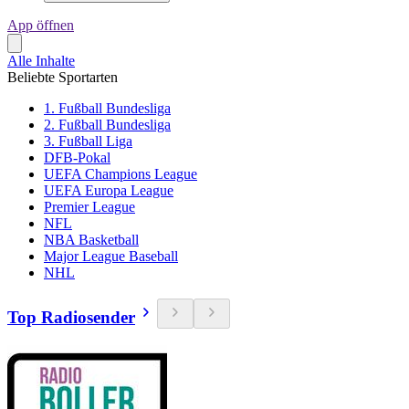
App öffnen
Alle Inhalte
Beliebte Sportarten
1. Fußball Bundesliga
2. Fußball Bundesliga
3. Fußball Liga
DFB-Pokal
UEFA Champions League
UEFA Europa League
Premier League
NFL
NBA Basketball
Major League Baseball
NHL
Top Radiosender