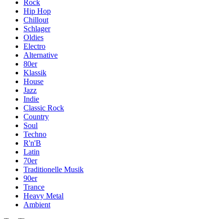
Rock
Hip Hop
Chillout
Schlager
Oldies
Electro
Alternative
80er
Klassik
House
Jazz
Indie
Classic Rock
Country
Soul
Techno
R'n'B
Latin
70er
Traditionelle Musik
90er
Trance
Heavy Metal
Ambient