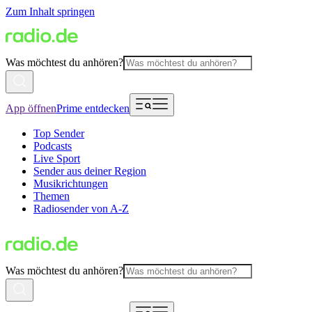
Zum Inhalt springen
Was möchtest du anhören?
App öffnen
Prime entdecken
Top Sender
Podcasts
Live Sport
Sender aus deiner Region
Musikrichtungen
Themen
Radiosender von A-Z
Was möchtest du anhören?