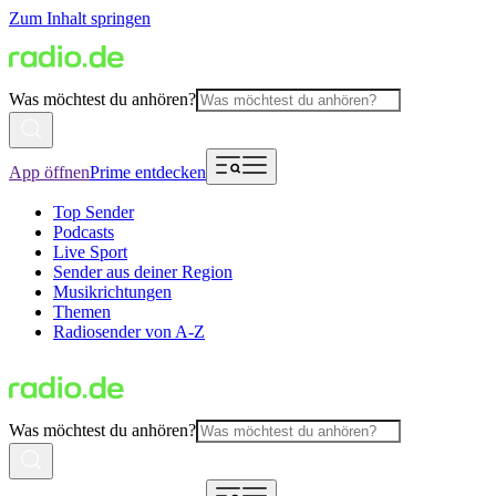
Zum Inhalt springen
Was möchtest du anhören?
App öffnen
Prime entdecken
Top Sender
Podcasts
Live Sport
Sender aus deiner Region
Musikrichtungen
Themen
Radiosender von A-Z
Was möchtest du anhören?