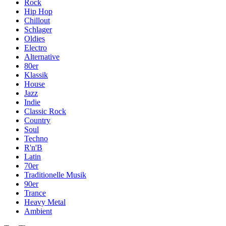
Rock
Hip Hop
Chillout
Schlager
Oldies
Electro
Alternative
80er
Klassik
House
Jazz
Indie
Classic Rock
Country
Soul
Techno
R'n'B
Latin
70er
Traditionelle Musik
90er
Trance
Heavy Metal
Ambient