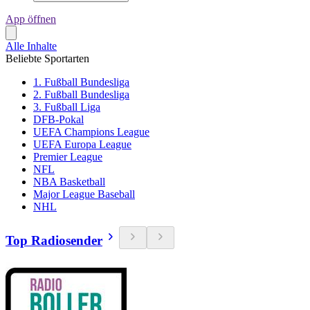
App öffnen
Alle Inhalte
Beliebte Sportarten
1. Fußball Bundesliga
2. Fußball Bundesliga
3. Fußball Liga
DFB-Pokal
UEFA Champions League
UEFA Europa League
Premier League
NFL
NBA Basketball
Major League Baseball
NHL
Top Radiosender