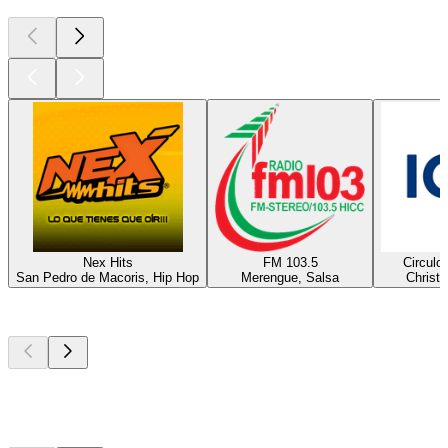
Nex Hits
FM 103.5
Circulo
San Pedro de Macoris, Hip Hop
Merengue, Salsa
Christl
Top
Podcasts
Top
Podcasts
Top
Podcasts