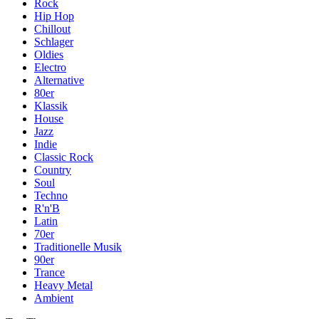
Rock
Hip Hop
Chillout
Schlager
Oldies
Electro
Alternative
80er
Klassik
House
Jazz
Indie
Classic Rock
Country
Soul
Techno
R'n'B
Latin
70er
Traditionelle Musik
90er
Trance
Heavy Metal
Ambient