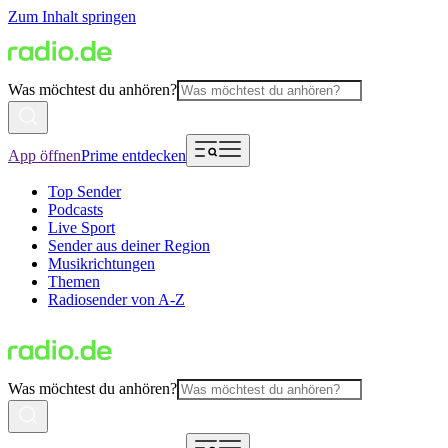
Zum Inhalt springen
Was möchtest du anhören?
App öffnen
Prime entdecken
Top Sender
Podcasts
Live Sport
Sender aus deiner Region
Musikrichtungen
Themen
Radiosender von A-Z
Was möchtest du anhören?