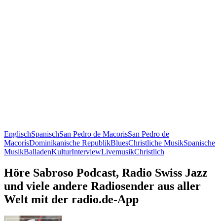
Englisch
Spanisch
San Pedro de Macoris
San Pedro de
Macorís
Dominikanische Republik
Blues
Christliche Musik
Spanische
Musik
Balladen
Kultur
Interview
Livemusik
Christlich
Höre Sabroso Podcast, Radio Swiss Jazz
und viele andere Radiosender aus aller
Welt mit der radio.de-App