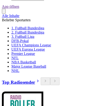
App öffnen
Alle Inhalte
Beliebte Sportarten
1. Fußball Bundesliga
2. Fußball Bundesliga
3. Fußball Liga
DFB-Pokal
UEFA Champions League
UEFA Europa League
Premier League
NFL
NBA Basketball
Major League Baseball
NHL
Top Radiosender