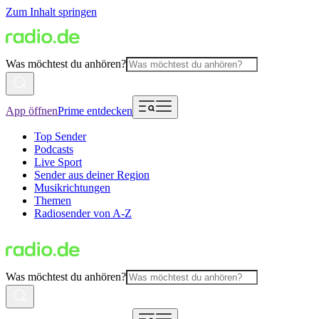
Zum Inhalt springen
Was möchtest du anhören?
App öffnen
Prime entdecken
Top Sender
Podcasts
Live Sport
Sender aus deiner Region
Musikrichtungen
Themen
Radiosender von A-Z
Was möchtest du anhören?