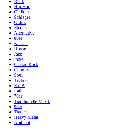
Rock
Hip Hop
Chillout
Schlager
Oldies
Electro
Alternative
80er
Klassik
House
Jazz
Indie
Classic Rock
Country
Soul
Techno
R'n'B
Latin
70er
Traditionelle Musik
90er
Trance
Heavy Metal
Ambient