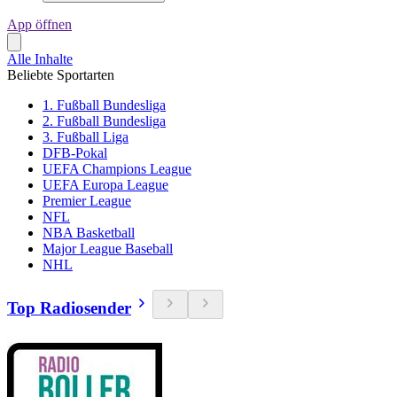
App öffnen
Alle Inhalte
Beliebte Sportarten
1. Fußball Bundesliga
2. Fußball Bundesliga
3. Fußball Liga
DFB-Pokal
UEFA Champions League
UEFA Europa League
Premier League
NFL
NBA Basketball
Major League Baseball
NHL
Top Radiosender