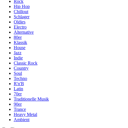
Rock
Hip Hop
Chillout
Schlager
Oldies
Electro
Alternative
80er
Klassik
House
Jazz
Indie
Classic Rock
Country
Soul
Techno
R'n'B
Latin
70er
Traditionelle Musik
90er
Trance
Heavy Metal
Ambient