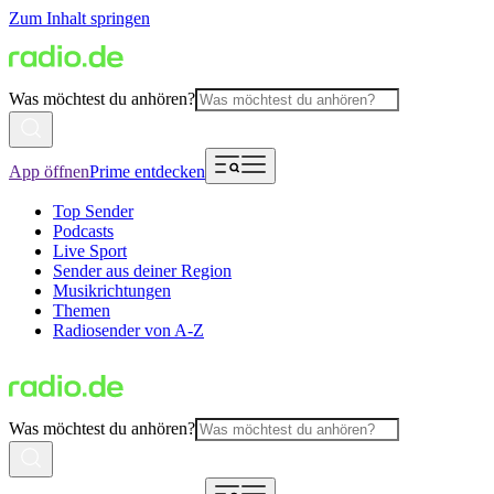
Zum Inhalt springen
Was möchtest du anhören?
App öffnen
Prime entdecken
Top Sender
Podcasts
Live Sport
Sender aus deiner Region
Musikrichtungen
Themen
Radiosender von A-Z
Was möchtest du anhören?