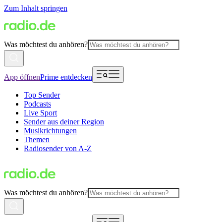
Zum Inhalt springen
Was möchtest du anhören?
App öffnen
Prime entdecken
Top Sender
Podcasts
Live Sport
Sender aus deiner Region
Musikrichtungen
Themen
Radiosender von A-Z
Was möchtest du anhören?