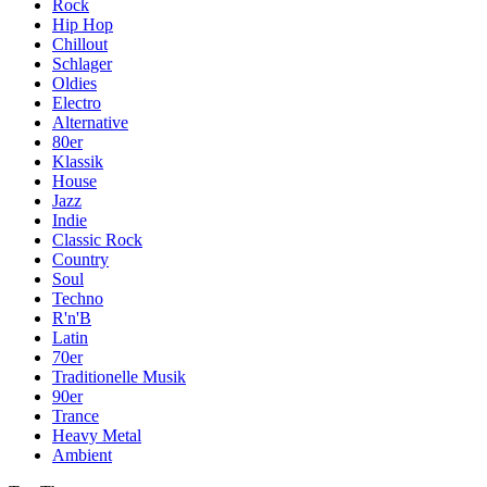
Rock
Hip Hop
Chillout
Schlager
Oldies
Electro
Alternative
80er
Klassik
House
Jazz
Indie
Classic Rock
Country
Soul
Techno
R'n'B
Latin
70er
Traditionelle Musik
90er
Trance
Heavy Metal
Ambient