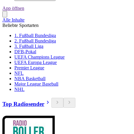
App öffnen
Alle Inhalte
Beliebte Sportarten
1. Fußball Bundesliga
2. Fußball Bundesliga
3. Fußball Liga
DFB-Pokal
UEFA Champions League
UEFA Europa League
Premier League
NFL
NBA Basketball
Major League Baseball
NHL
Top Radiosender