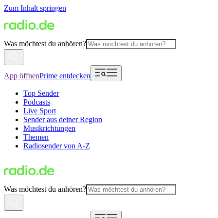
Zum Inhalt springen
Was möchtest du anhören?
App öffnen
Prime entdecken
Top Sender
Podcasts
Live Sport
Sender aus deiner Region
Musikrichtungen
Themen
Radiosender von A-Z
Was möchtest du anhören?