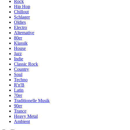
Rock
Hip Hop
Chillout
Schlager
Oldies
Electro
Alternative
80er
Klassik
House
Jazz
Indie
Classic Rock
Country
Soul
Techno
R'n'B
Latin
70er
Traditionelle Musik
90er
Trance
Heavy Metal
Ambient