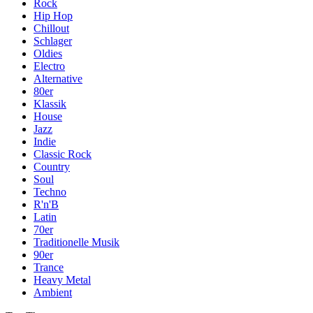
Rock
Hip Hop
Chillout
Schlager
Oldies
Electro
Alternative
80er
Klassik
House
Jazz
Indie
Classic Rock
Country
Soul
Techno
R'n'B
Latin
70er
Traditionelle Musik
90er
Trance
Heavy Metal
Ambient