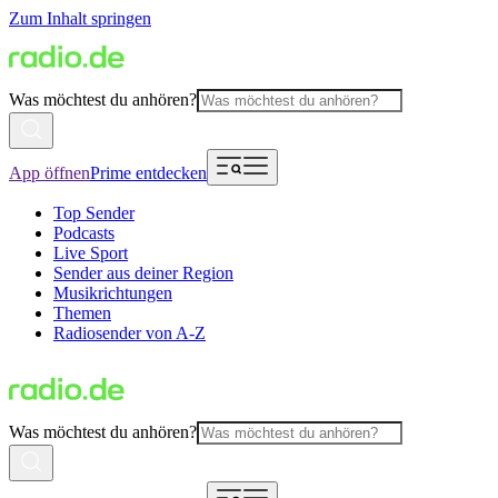
Zum Inhalt springen
Was möchtest du anhören?
App öffnen
Prime entdecken
Top Sender
Podcasts
Live Sport
Sender aus deiner Region
Musikrichtungen
Themen
Radiosender von A-Z
Was möchtest du anhören?