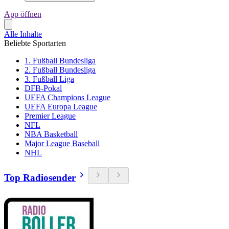
App öffnen
Alle Inhalte
Beliebte Sportarten
1. Fußball Bundesliga
2. Fußball Bundesliga
3. Fußball Liga
DFB-Pokal
UEFA Champions League
UEFA Europa League
Premier League
NFL
NBA Basketball
Major League Baseball
NHL
Top Radiosender