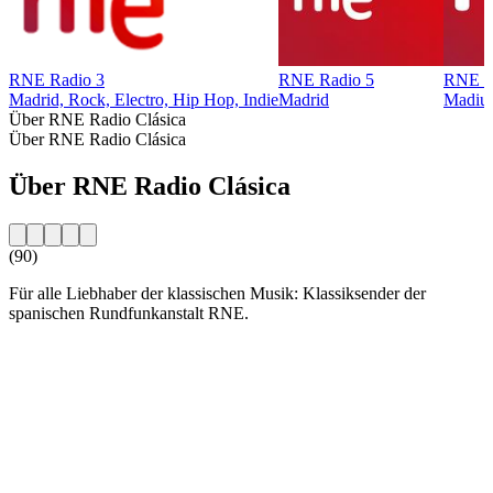
RNE Radio 3
RNE Radio 5
RNE 1 
Madrid, Rock, Electro, Hip Hop, Indie
Madrid
Madiu
Über RNE Radio Clásica
Über RNE Radio Clásica
Über RNE Radio Clásica
(90)
Für alle Liebhaber der klassischen Musik: Klassiksender der
spanischen Rundfunkanstalt RNE.
Sender-Website